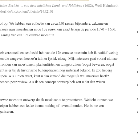
licher Bericht … von dem adelichen Land- und Feldleben
(1682), Wolf Helmhardt
orf.de/ihd/content/titleinfo/1452101
of op. We hebben een collectie van circa 550 rassen bijzondere, zelzame en
rzoek naar moestuinen in de 17e eeuw, om exact te zijn de periode 1570 – 1650.
ke aanleg van een 17e eeuwse moestuin.
 heb verzameld en een beeld heb van de 17e eeuwse moestuin heb ik realtief weinig
en die aangeven hoe zo’n tuin er fysiek uitzag. Mijn interesse gaat vooral uit naar
gronden van moestuinen, plantenlijsten en tuingebruiken (oogst bewaren, oogst
cht is er bij de historische buitenplaatsen nog materiaal bekend. Ik zou het erg
lpen. Als u niets weet, kent u dan iemand die mogelijk wel materiaal heeft?
et een peer review. Als ik een concept ontwerp heb zou u dat dan willen
eeuwse moestuin ontwerp dat ik maak aan u te presenteren. Wellicht kunnen we
eholpen hebben een leuke thema-middag of -avond houden. Het is me een
ganiseren.