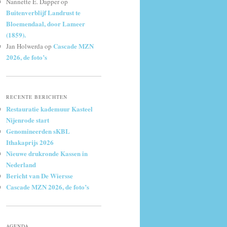
Nannette E. Dapper
op
Buitenverblijf Landrust te
Bloemendaal, door Lameer
(1859).
Cascade MZN
Jan Holwerda
op
2026, de foto’s
RECENTE BERICHTEN
Restauratie kademuur Kasteel
Nijenrode start
Genomineerden sKBL
Ithakaprijs 2026
Nieuwe drukronde Kassen in
Nederland
Bericht van De Wiersse
Cascade MZN 2026, de foto’s
AGENDA