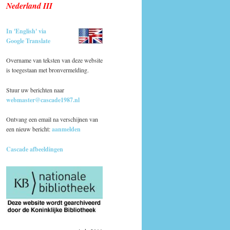
Nederland III
In 'English' via
Google Translate
Overname van teksten van deze website
is toegestaan met bronvermelding.
Stuur uw berichten naar
webmaster@cascade1987.nl
Ontvang een email na verschijnen van
een nieuw bericht:
aanmelden
Cascade afbeeldingen