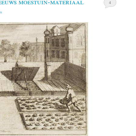
eeuws moestuin-materiaal
4
in