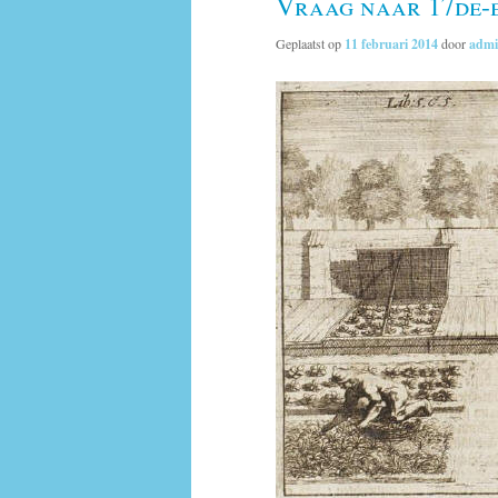
Vraag naar 17de-
Geplaatst op
11 februari 2014
door
adm