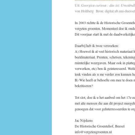
Uit:
Georgica curiosa : das ist: Umständ
von Hohberg Bron: digital.ub.uni-duesseld
In 2003 richtte ik de Historische Groenteh
vergeten groenten. Momenteel doe ik onde
Dit voorjaar start ik met de daadwerkelij
Daarbij heb ik twee verzoeken:
A) Hoewel ik al veel historisch materiaal
beeldmateriaal. Prenten, schetsen, tekening
ruimtelijke weergaven. Maar ook in platte
verwerken, etc) ben ik geintereseerd. Welli
leuk vinden als u me verder zou kunnen he
B) Wie heeft er behoefte om mee te doen m
bekritiseren?
Tot slot, doe ik u het aanbod om het 17e 
met alle mensen die aan dit project meeg
genoegen dat voor geInterresseerden te or
Jac Nijskens
De Historische Groentehof, Beesel
info@vergetengroenten.nl