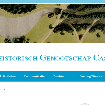
historisch Genootschap Ca
Activiteiten
Communicatie
Colofon
|
Weblog/Nieuws
2014