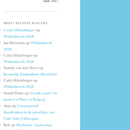
sinds 2011
MEEST RECENTE REACTIES
Carla Oldenburger
op
Wildenborch 1828
Wildenborch
Jan Holwerda
op
1828
Carla Oldenburger
op
Wildenborch 1828
Xandra van den Oever
op
Koepeltje Eindenhout (Haarlem)
Carla Oldenburger
op
Wildenborch 1828
Grand canal van
Gerard Derks
op
kasteel of Huys te Balgoij
Coronaproof
Anja
op
theedrinken in de prieeltjes van
Café Valk (Ubbergen)
Merketon / melocoton
Rob
op