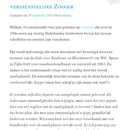
verdienstelijke Zogger
Geplaatst op
20 augustus 2014
door
admin
Willem O constateerde twee jaar geleden op
linkedin
dat er in de
19de eeuw erg weinig Nederlandse tuinboeken boven het niveau
schoffelen-en-snoeien zijn verschenen.
Dat wordt halverwege die eeuw misschien wel bevestigd door een
recensie van de
Gids voor Tuinbouw en Bloementeelt
van W.C. Spoor,
in
Tijdschrift voor staathuishoudkunde en statistiek
uit 1863. En
anders is het onderstaande citaat wel zo aardig door het woord
aanlegkunde
. En natuurlijk door het noemen van de alom bekende en
verdienstelijke Zogger
(maar hoe schrijf je zijn naam ook weer?).
Er worden zelfs drie figuren van aangelegde tuinen geleverd, die
ieder naar omstandigheden kan wijzigen; maar ware het niet gepast
hier een stel regelen van de aanlegkunde te leveren? Anders kan ook
het beste plan, dat men naar omstandigheid wijzigt, gemakkelijk
bedorven worden. Wij wenschten wel dat onze letterkunde met een
handboekje over de aanlegkunst verrijkt werd. Er is bij ons nog zoo