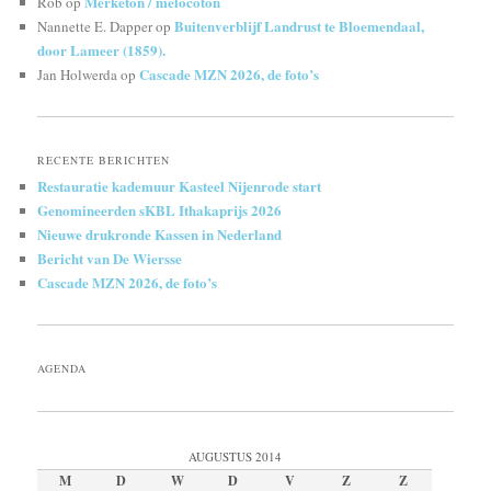
Merketon / melocoton
Rob
op
Buitenverblijf Landrust te Bloemendaal,
Nannette E. Dapper
op
door Lameer (1859).
Cascade MZN 2026, de foto’s
Jan Holwerda
op
RECENTE BERICHTEN
Restauratie kademuur Kasteel Nijenrode start
Genomineerden sKBL Ithakaprijs 2026
Nieuwe drukronde Kassen in Nederland
Bericht van De Wiersse
Cascade MZN 2026, de foto’s
AGENDA
AUGUSTUS 2014
M
D
W
D
V
Z
Z