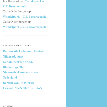
Wandelpark –
Jan Holwerda
op
C.P. Broersepark
Carla Oldenburger
op
Wandelpark – C.P. Broersepark
Carla Oldenburger
op
Wandelpark – C.P. Broersepark
RECENTE BERICHTEN
Restauratie kademuur Kasteel
Nijenrode start
Genomineerden sKBL
Ithakaprijs 2026
Nieuwe drukronde Kassen in
Nederland
Bericht van De Wiersse
Cascade MZN 2026, de foto’s
AGENDA