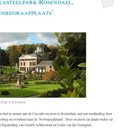
kasteelpark Rosendael,
osbegraafplaats’
schap & Kasteelen
om deel te nemen aan de Cascade-excursie te Rozendaal, met een rondleiding door
sberg en eventueel naar de ‘bosbegraafplaats’. Deze excursie zal plaatsvinden op
r begeleiding van Gerard Achterstraat en Ciska van der Genugten.