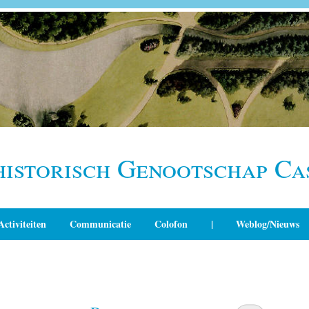
historisch Genootschap Ca
Activiteiten
Communicatie
Colofon
|
Weblog/Nieuws