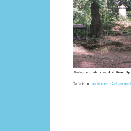
‘Bosbegraafplaats’ Rozendaal Bron: http
Geplaatst in
Tuinhistorie
|
Geef een react