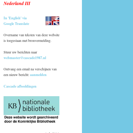
Nederland III
In 'English' via
Google Translate
Overname van teksten van deze website
is toegestaan met bronvermelding.
Stuur uw berichten naar
webmaster@cascade1987.nl
Ontvang een email na verschijnen van
een nieuw bericht:
aanmelden
Cascade afbeeldingen