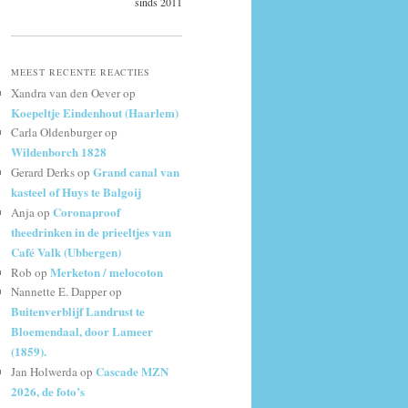
sinds 2011
MEEST RECENTE REACTIES
Xandra van den Oever
op
Koepeltje Eindenhout (Haarlem)
Carla Oldenburger
op
Wildenborch 1828
Grand canal van
Gerard Derks
op
kasteel of Huys te Balgoij
Coronaproof
Anja
op
theedrinken in de prieeltjes van
Café Valk (Ubbergen)
Merketon / melocoton
Rob
op
Nannette E. Dapper
op
Buitenverblijf Landrust te
Bloemendaal, door Lameer
(1859).
Cascade MZN
Jan Holwerda
op
2026, de foto’s