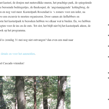
het kasteel, de donjon met metersdikke muren, het prachtige park, de spiegelende
 de beroemde bedriegertjes, de theekoepel, de ´angstaanjagende´ kettingbrug, de
n en nog veel meer. Kasteelpark Rosendael is ‘s zomers voor een ieder, na
 we een excursie te moeten organiseren. Door samen als liefhebbers en
rie het kasteelpark te bezoeken hebben we elkaar wat te bieden. Én, we hebben
n voor de ins en de outs. Tot slot, het blijft niet bij het kasteelpark alleen, de
 ook op het programma.
ld is (zondag 31 mei nog niet ontvangen? dan even een mail naar
 details en voor het aanmelden
.
el Cascade-vrienden!