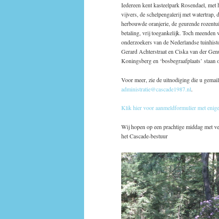
Iedereen kent kasteelpark Rosendael, met 
vijvers, de schelpengalerij met watertrap,
herbouwde oranjerie, de geurende rozentui
betaling, vrij toegankelijk. Toch meenden
onderzoekers van de Nederlandse tuinhisto
Gerard Achterstraat en Ciska van der Genugte
Koningsberg en ‘bosbegraafplaats’ staan
Voor meer, zie de uitnodiging die u gemai
administratie@cascade1987.nl
.
Klik hier voor aanmeldformulier met enige
Wij hopen op een prachtige middag met ve
het Cascade-bestuur