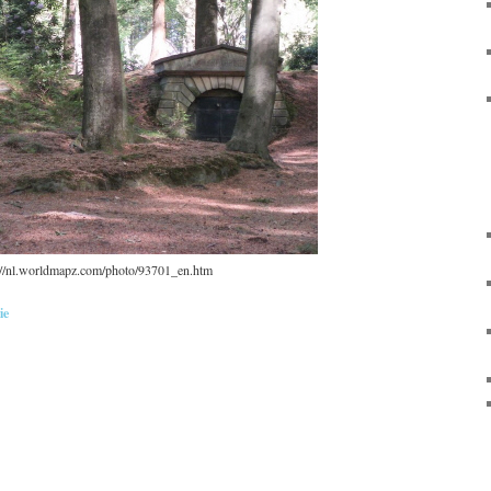
://nl.worldmapz.com/photo/93701_en.htm
ie