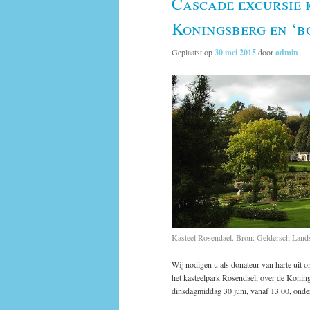
Cascade excursie 
Koningsberg en ‘b
Geplaatst op
30 mei 2015
door
admin
Kasteel Rosendael. Bron: Geldersch Land
Wij nodigen u als donateur van harte uit 
het kasteelpark Rosendael, over de Koning
dinsdagmiddag 30 juni, vanaf 13.00, onde