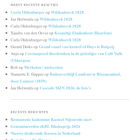
MEEST RECENTE REACTIES
Carla Oldenburger
Wildenborch 1828
op
Wildenborch 1828
Jan Holwerda
op
Wildenborch 1828
Carla Oldenburger
op
Koepeltje Eindenhout (Haarlem)
Xandra van den Oever
op
Wildenborch 1828
Carla Oldenburger
op
Grand canal van kasteel of Huys te Balgoij
Gerard Derks
op
Coronaproof theedrinken in de prieeltjes van Café Valk
Anja
op
(Ubbergen)
Merketon / melocoton
Rob
op
Buitenverblijf Landrust te Bloemendaal,
Nannette E. Dapper
op
door Lameer (1859).
Cascade MZN 2026, de foto’s
Jan Holwerda
op
RECENTE BERICHTEN
Restauratie kademuur Kasteel Nijenrode start
Genomineerden sKBL Ithakaprijs 2026
Nieuwe drukronde Kassen in Nederland
Bericht van De Wiersse