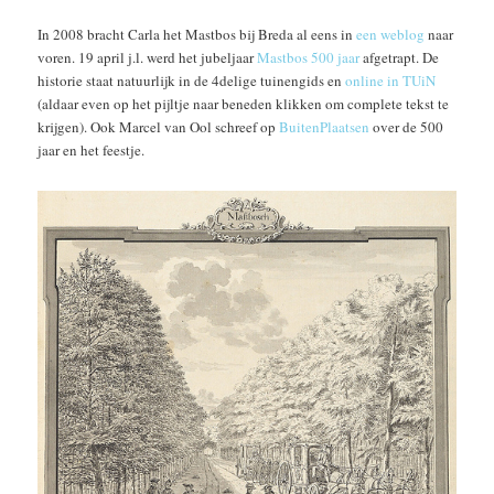
In 2008 bracht Carla het Mastbos bij Breda al eens in
een weblog
naar
voren. 19 april j.l. werd het jubeljaar
Mastbos 500 jaar
afgetrapt. De
historie staat natuurlijk in de 4delige tuinengids en
online in TUiN
(aldaar even op het pijltje naar beneden klikken om complete tekst te
krijgen). Ook Marcel van Ool schreef op
BuitenPlaatsen
over de 500
jaar en het feestje.