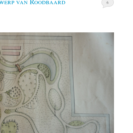
werp van Roodbaard
6