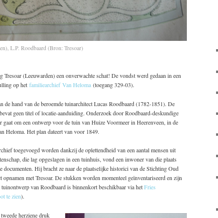
n), L.P. Roodbaard (Bron: Tresoar)
ng Tresoar (Leeuwarden) een onverwachte schat! De vondst werd gedaan in een
ulling op het
familiearchief Van Heloma
(toegang 329-03).
an de hand van de beroemde tuinarchitect Lucas Roodbaard (1782-1851). De
 bevat geen titel of locatie-aanduiding. Onderzoek door Roodbaard-deskundige
ier gaat om een ontwerp voor de tuin van Huize Voormeer in Heerenveen, in de
n Heloma. Het plan dateert van voor 1849.
archief toegevoegd worden dankzij de oplettendheid van een aantal mensen uit
tenschap, die lag opgeslagen in een tuinhuis, vond een inwoner van die plaats
e documenten. Hij bracht ze naar de plaatselijke historici van de Stichting Oud
act opnamen met Tresoar. De stukken worden momenteel geïnventariseerd en zijn
t tuinontwerp van Roodbaard is binnenkort beschikbaar via het
Fries
ot te zien
).
 tweede herziene druk