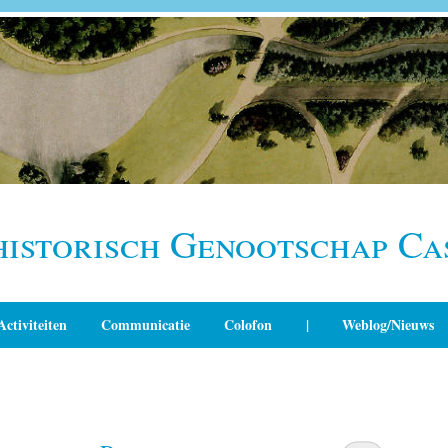
historisch Genootschap Ca
Activiteiten
Communicatie
Colofon
|
Weblog/Nieuws