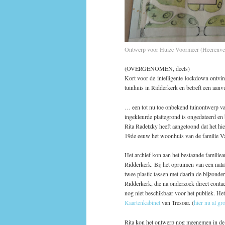
Ontwerp voor Huize Voormeer (Heerenvee
(OVERGENOMEN, deels)
Kort voor de intelligente lockdown ontvi
tuinhuis in Ridderkerk en betreft een aanv
… een tot nu toe onbekend tuinontwerp v
ingekleurde plattegrond is ongedateerd en
Rita Radetzky heeft aangetoond dat het h
19de eeuw het woonhuis van de familie Va
Het archief kon aan het bestaande familie
Ridderkerk. Bij het opruimen van een nala
twee plastic tassen met daarin de bijzonder
Ridderkerk, die na onderzoek direct cont
nog niet beschikbaar voor het publiek. He
Kaartenkabinet
van Tresoar. (
hier nu al gro
Rita kon het ontwerp nog meenemen in de