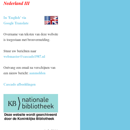
Nederland III
In 'English' via
Google Translate
Overname van teksten van deze website
is toegestaan met bronvermelding.
Stuur uw berichten naar
webmaster@cascade1987.nl
Ontvang een email na verschijnen van
een nieuw bericht:
aanmelden
Cascade afbeeldingen