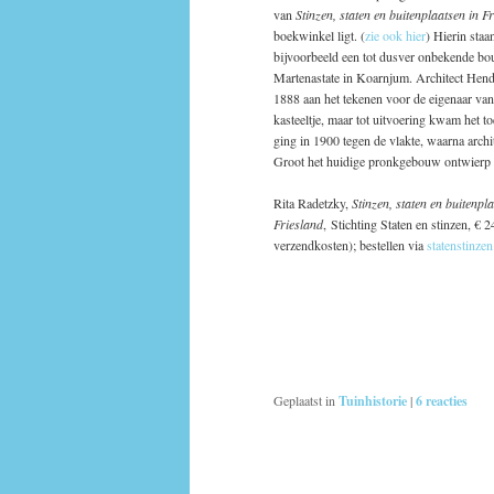
van
Stinzen, staten en buitenplaatsen in F
boekwinkel ligt. (
zie ook hier
) Hierin staa
bijvoorbeeld een tot dusver onbekende b
Martenastate in Koarnjum. Architect Hend
1888 aan het tekenen voor de eigenaar van
kasteeltje, maar tot uitvoering kwam het to
ging in 1900 tegen de vlakte, waarna archi
Groot het huidige pronkgebouw ontwierp 
Rita Radetzky,
Stinzen, staten en buitenpl
Friesland
, Stichting Staten en stinzen, € 2
verzendkosten); bestellen via
statenstinz
Geplaatst in
Tuinhistorie
|
6
reacties