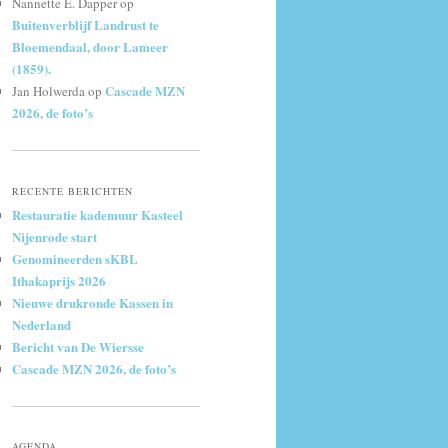
Nannette E. Dapper
op
Buitenverblijf Landrust te
Bloemendaal, door Lameer
(1859).
Cascade MZN
Jan Holwerda
op
2026, de foto’s
RECENTE BERICHTEN
Restauratie kademuur Kasteel
Nijenrode start
Genomineerden sKBL
Ithakaprijs 2026
Nieuwe drukronde Kassen in
Nederland
Bericht van De Wiersse
Cascade MZN 2026, de foto’s
AGENDA