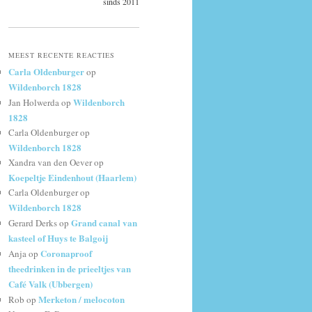
sinds 2011
MEEST RECENTE REACTIES
Carla Oldenburger
op
Wildenborch 1828
Wildenborch
Jan Holwerda
op
1828
Carla Oldenburger
op
Wildenborch 1828
Xandra van den Oever
op
Koepeltje Eindenhout (Haarlem)
Carla Oldenburger
op
Wildenborch 1828
Grand canal van
Gerard Derks
op
kasteel of Huys te Balgoij
Coronaproof
Anja
op
theedrinken in de prieeltjes van
Café Valk (Ubbergen)
Merketon / melocoton
Rob
op