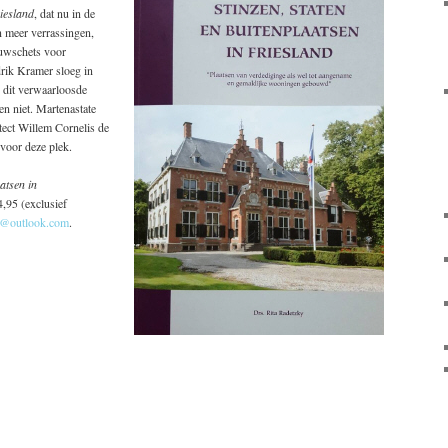
riesland
, dat nu in de
n meer verrassingen,
ouwschets voor
rik Kramer sloeg in
 dit verwaarloosde
en niet. Martenastate
tect Willem Cornelis de
voor deze plek.
aatsen in
4,95 (exclusief
en@outlook.com
.