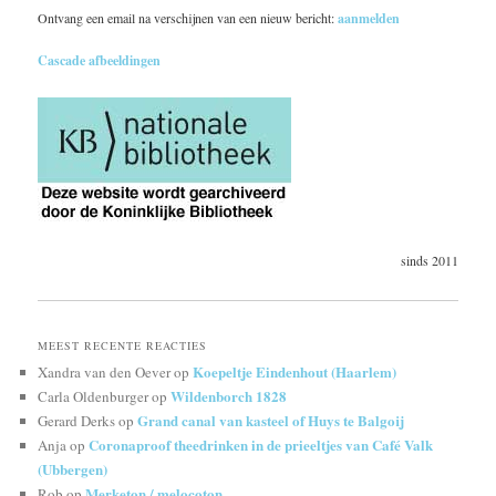
Ontvang een email na verschijnen van een nieuw bericht:
aanmelden
Cascade afbeeldingen
sinds 2011
MEEST RECENTE REACTIES
Koepeltje Eindenhout (Haarlem)
Xandra van den Oever
op
Wildenborch 1828
Carla Oldenburger
op
Grand canal van kasteel of Huys te Balgoij
Gerard Derks
op
Coronaproof theedrinken in de prieeltjes van Café Valk
Anja
op
(Ubbergen)
Merketon / melocoton
Rob
op