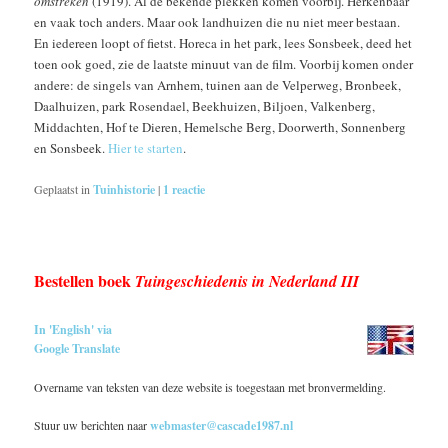
omstreken
(1919). Al de bekende plekken komen voorbij. Herkenbaar
en vaak toch anders. Maar ook landhuizen die nu niet meer bestaan.
En iedereen loopt of fietst. Horeca in het park, lees Sonsbeek, deed het
toen ook goed, zie de laatste minuut van de film. Voorbij komen onder
andere: de singels van Arnhem, tuinen aan de Velperweg, Bronbeek,
Daalhuizen, park Rosendael, Beekhuizen, Biljoen, Valkenberg,
Middachten, Hof te Dieren, Hemelsche Berg, Doorwerth, Sonnenberg
en Sonsbeek.
Hier te starten
.
Geplaatst in
Tuinhistorie
|
1
reactie
Bestellen boek
Tuingeschiedenis in Nederland III
In 'English' via
Google Translate
Overname van teksten van deze website is toegestaan met bronvermelding.
Stuur uw berichten naar
webmaster@cascade1987.nl