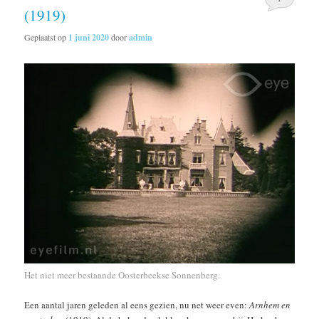
(1919)
Geplaatst op
1 juni 2020
door
admin
Het niet meer bestaande Oosterbeekse Sonnenberg.
Een aantal jaren geleden al eens gezien, nu net weer even:
Arnhem en