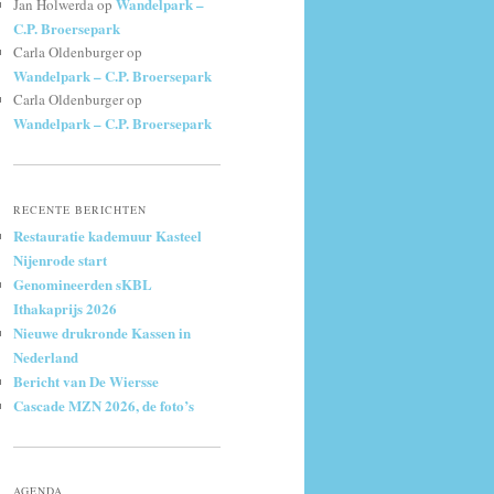
Wandelpark –
Jan Holwerda
op
C.P. Broersepark
Carla Oldenburger
op
Wandelpark – C.P. Broersepark
Carla Oldenburger
op
Wandelpark – C.P. Broersepark
RECENTE BERICHTEN
Restauratie kademuur Kasteel
Nijenrode start
Genomineerden sKBL
Ithakaprijs 2026
Nieuwe drukronde Kassen in
Nederland
Bericht van De Wiersse
Cascade MZN 2026, de foto’s
AGENDA