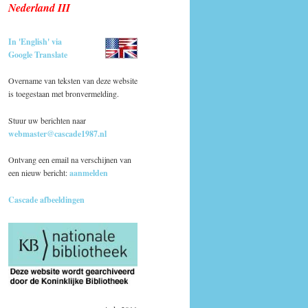
Nederland III
In 'English' via
Google Translate
Overname van teksten van deze website
is toegestaan met bronvermelding.
Stuur uw berichten naar
webmaster@cascade1987.nl
Ontvang een email na verschijnen van
een nieuw bericht:
aanmelden
Cascade afbeeldingen