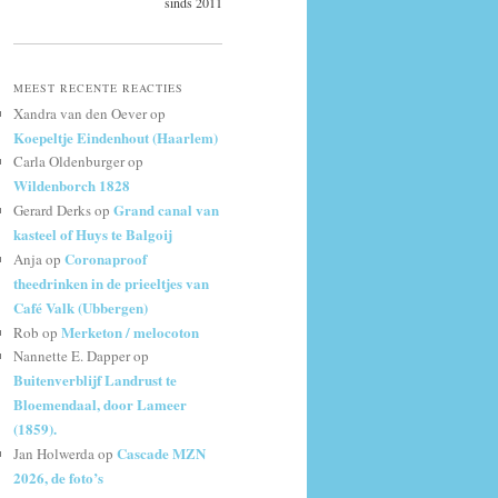
sinds 2011
MEEST RECENTE REACTIES
Xandra van den Oever
op
Koepeltje Eindenhout (Haarlem)
Carla Oldenburger
op
Wildenborch 1828
Grand canal van
Gerard Derks
op
kasteel of Huys te Balgoij
Coronaproof
Anja
op
theedrinken in de prieeltjes van
Café Valk (Ubbergen)
Merketon / melocoton
Rob
op
Nannette E. Dapper
op
Buitenverblijf Landrust te
Bloemendaal, door Lameer
(1859).
Cascade MZN
Jan Holwerda
op
2026, de foto’s