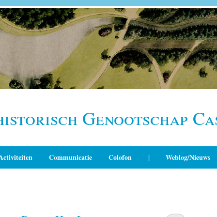
historisch Genootschap Ca
Activiteiten
Communicatie
Colofon
|
Weblog/Nieuws