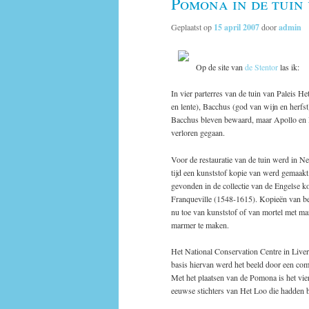
Pomona in de tuin 
Geplaatst op
15 april 2007
door
admin
Op de site van
de Stentor
las ik:
In vier parterres van de tuin van Paleis 
en lente), Bacchus (god van wijn en herfs
Bacchus bleven bewaard, maar Apollo en Po
verloren gegaan.
Voor de restauratie van de tuin werd in 
tijd een kunststof kopie van werd gemaak
gevonden in de collectie van de Engelse k
Franqueville (1548-1615). Kopieën van bee
nu toe van kunststof of van mortel met m
marmer te maken.
Het National Conservation Centre in Live
basis hiervan werd het beeld door een com
Met het plaatsen van de Pomona is het vier
eeuwse stichters van Het Loo die hadden 