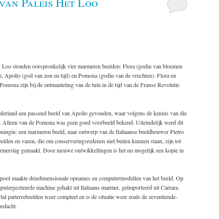
van Paleis Het Loo
Het Loo stonden oorspronkelijk vier marmeren beelden: Flora (godin van bloemen
t), Apollo (god van zon en tijd) en Pomona (godin van de vruchten). Flora en
mona zijn bij de ontmanteling van de tuin in de tijd van de Franse Revolutie
Nederland een passend beeld van Apollo gevonden, waar volgens de kennis van die
t. Alleen van de Pomona was geen goed voorbeeld bekend. Uiteindelijk werd dit
oningin: een marmeren beeld, naar ontwerp van de Italiaanse beeldhouwer Pietro
lden en vazen, die om conserveringsredenen niet buiten kunnen staan, zijn tot
armerslag gemaakt. Door nieuwe ontwikkellingen is het nu mogelijk een kopie in
rpool maakte driedimensionale opnames en computermodellen van het beeld. Op
putergestuurde machine gehakt uit Italiaans marmer, geïmporteerd uit Carrara.
tal parterrebeelden weer compleet en is de situatie weer zoals de zeventiende-
bedacht.