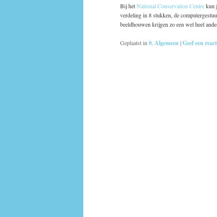
Bij het
National Conservation Centre
kun j
verdeling in 8 stukken, de computergestu
beeldhouwen krijgen zo een wel heel an
Geplaatst in
0. Algemeen
|
Geef een react