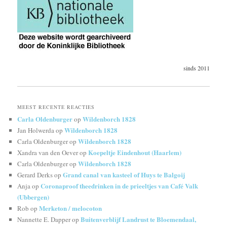
sinds 2011
MEEST RECENTE REACTIES
Carla Oldenburger
Wildenborch 1828
op
Wildenborch 1828
Jan Holwerda
op
Wildenborch 1828
Carla Oldenburger
op
Koepeltje Eindenhout (Haarlem)
Xandra van den Oever
op
Wildenborch 1828
Carla Oldenburger
op
Grand canal van kasteel of Huys te Balgoij
Gerard Derks
op
Coronaproof theedrinken in de prieeltjes van Café Valk
Anja
op
(Ubbergen)
Merketon / melocoton
Rob
op
Buitenverblijf Landrust te Bloemendaal,
Nannette E. Dapper
op