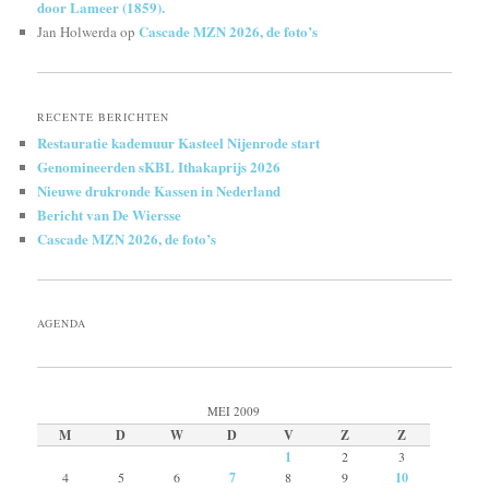
door Lameer (1859).
Cascade MZN 2026, de foto’s
Jan Holwerda
op
RECENTE BERICHTEN
Restauratie kademuur Kasteel Nijenrode start
Genomineerden sKBL Ithakaprijs 2026
Nieuwe drukronde Kassen in Nederland
Bericht van De Wiersse
Cascade MZN 2026, de foto’s
AGENDA
MEI 2009
M
D
W
D
V
Z
Z
1
2
3
4
5
6
7
8
9
10