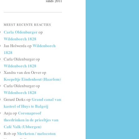
sinds 2011
MEEST RECENTE REACTIES
Carla Oldenburger
op
Wildenborch 1828
Wildenborch
Jan Holwerda
op
1828
Carla Oldenburger
op
Wildenborch 1828
Xandra van den Oever
op
Koepeltje Eindenhout (Haarlem)
Carla Oldenburger
op
Wildenborch 1828
Grand canal van
Gerard Derks
op
kasteel of Huys te Balgoij
Coronaproof
Anja
op
theedrinken in de prieeltjes van
Café Valk (Ubbergen)
Merketon / melocoton
Rob
op