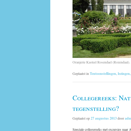
Oranjerie Kasteel Rosendael (Rozendaal)
Geplaatst in
Tentoonstellingen, lezingen,
Collegereeks: Nat
tegenstelling?
Geplaatst op
27 augustus 2013
door
adm
Speciale collegereeks met excursies naar A