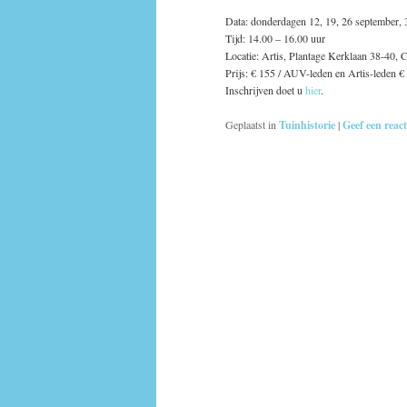
Data: donderdagen 12, 19, 26 september, 3
Tijd: 14.00 – 16.00 uur
Locatie: Artis, Plantage Kerklaan 38-40, C
Prijs: € 155 / AUV-leden en Artis-leden €
Inschrijven doet u
hier
.
Geplaatst in
Tuinhistorie
|
Geef een react