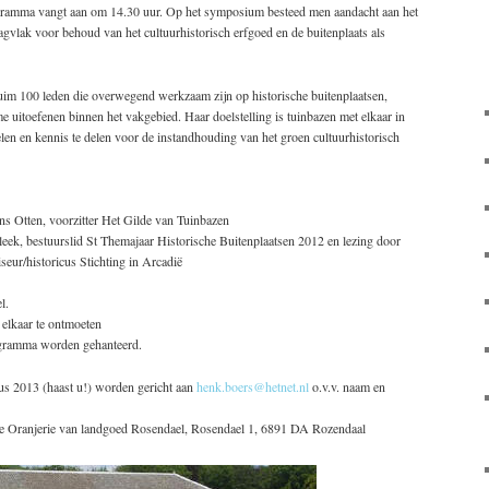
gramma vangt aan om 14.30 uur. Op het symposium besteed men aandacht aan het
agvlak voor behoud van het cultuurhistorisch erfgoed en de buitenplaats als
uim 100 leden die overwegend werkzaam zijn op historische buitenplaatsen,
me uitoefenen binnen het vakgebied. Haar doelstelling is tuinbazen met elkaar in
len en kennis te delen voor de instandhouding van het groen cultuurhistorisch
 Otten, voorzitter Het Gilde van Tuinbazen
eek, bestuurslid St Themajaar Historische Buitenplaatsen 2012 en lezing door
eur/historicus Stichting in Arcadië
l.
 elkaar te ontmoeten
rogramma worden gehanteerd.
us 2013 (haast u!) worden gericht aan
henk.boers@hetnet.nl
o.v.v. naam en
de Oranjerie van landgoed Rosendael, Rosendael 1, 6891 DA Rozendaal