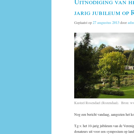
Uitnodiging van h
jarig jubileum op 
Geplaatst op
27 augustus 2013
door
adm
Kasteel Rosendael (Rozendaal). Bron: w
Nog een bericht vandaag, aangezien het ko
T.g.v. het 10-jarig jubileum van de Veren
donateurs uit voor een symposium op land