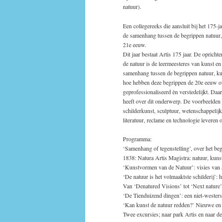
natuur).
Een collegereeks die aansluit bij het 175-
de samenhang tussen de begrippen natuur, 
21e eeuw.
Dit jaar bestaat Artis 175 jaar. De opric
de natuur is de leermeesteres van kunst 
samenhang tussen de begrippen natuur, kun
hoe hebben deze begrippen de 20e eeuw ov
geprofessionaliseerd èn verstedelijkt. Da
heeft over dit onderwerp. De voorbeelden 
schilderkunst, sculptuur, wetenschappelijke 
literatuur, reclame en technologie leveren 
Programma:
‘Samenhang of tegenstelling’, over het beg
1838: Natura Artis Magistra: natuur, kuns
‘Kunstvormen van de Natuur’: visies van J
‘De natuur is het volmaaktste schilderij’:
Van ‘Denatured Visions’ tot ‘Next nature’
‘De Tienduizend dingen’: een niet-westerse
‘Kan kunst de natuur redden?’ Nieuwe en a
Twee excursies; naar park Artis en naar de