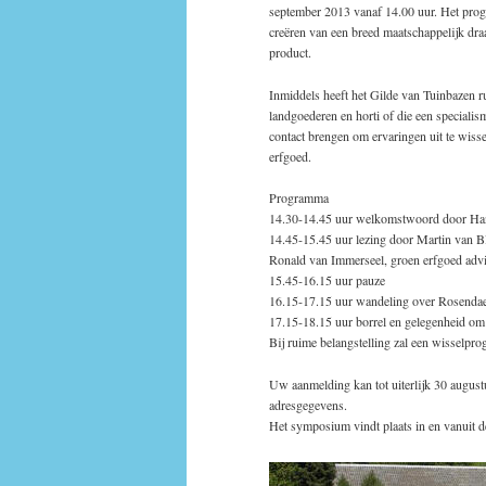
september 2013 vanaf 14.00 uur. Het pro
creëren van een breed maatschappelijk dra
product.
Inmiddels heeft het Gilde van Tuinbazen r
landgoederen en horti of die een specialis
contact brengen om ervaringen uit te wisse
erfgoed.
Programma
14.30-14.45 uur welkomstwoord door Hans
14.45-15.45 uur lezing door Martin van Bl
Ronald van Immerseel, groen erfgoed advis
15.45-16.15 uur pauze
16.15-17.15 uur wandeling over Rosendae
17.15-18.15 uur borrel en gelegenheid om
Bij ruime belangstelling zal een wisselp
Uw aanmelding kan tot uiterlijk 30 august
adresgegevens.
Het symposium vindt plaats in en vanuit 