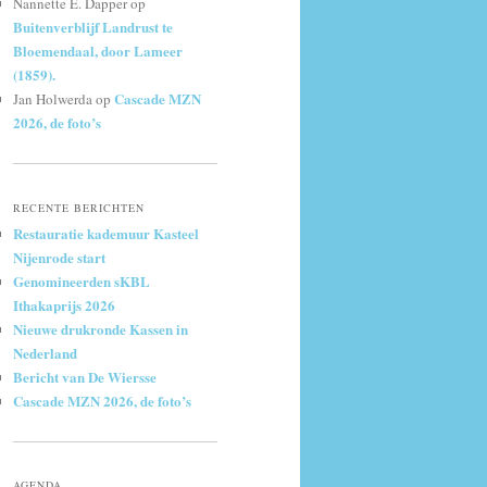
Nannette E. Dapper
op
Buitenverblijf Landrust te
Bloemendaal, door Lameer
(1859).
Cascade MZN
Jan Holwerda
op
2026, de foto’s
RECENTE BERICHTEN
Restauratie kademuur Kasteel
Nijenrode start
Genomineerden sKBL
Ithakaprijs 2026
Nieuwe drukronde Kassen in
Nederland
Bericht van De Wiersse
Cascade MZN 2026, de foto’s
AGENDA