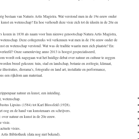
jarig bestaan van Naturis Artis Magistra. Wat verstond men in de 19e eeuw onder
kunst en wetenschap? En hoe verhoudt deze visie zich tot de ideeën in de 20e en
hters kozen in 1838 als naam voor hun nieuwe genootschap Natura Artis Magistra,
en wetenschap. Deze collegereeks wil verkennen wat men in de 19e eeuw onder de
st en wetenschap verstond. Wat was de traditie waarin men zich plaatste? En:
erleefd? Onze samenleving anno 2013 is hoogst gespecialiseerd,
arom wordt ook nagegaan wat het huidige debat over natuur en cultuur te zeggen
worden breed gekozen: tuin, stad en landschap, botanie en zoölogie, klimaat,
illustraties, diorama’s, fotografie en land art, installatie en performance,
ons een rijkdom aan materiaal.
rippenpaar natuur en kunst, een inleiding.
t, wetenschap.
ustus Lipsius (1584) tot Karl Blossfeld (1928).
 het oog en de hand van kunstenaars en schrijvers.
: over natuur en kunst in de 20e eeuw.
 visie.
ctuele visies.
 Artis Bibliotheek (data nog niet bekend).