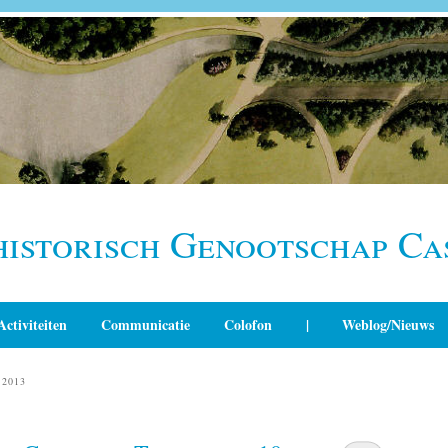
historisch Genootschap Ca
Activiteiten
Communicatie
Colofon
|
Weblog/Nieuws
2013