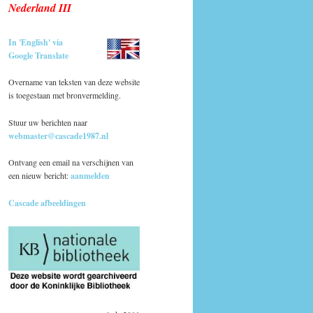
Nederland III
In 'English' via
Google Translate
Overname van teksten van deze website
is toegestaan met bronvermelding.
Stuur uw berichten naar
webmaster@cascade1987.nl
Ontvang een email na verschijnen van
een nieuw bericht:
aanmelden
Cascade afbeeldingen