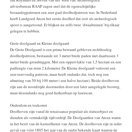
Jan Roymans en Steven van der Veen van Archeologisch
adviesbureau RAAP zagen snel dat de ogenschijnlijke
bosaanlegpatronen een zeer gaaf doolhofpatroon was. In Nederland
heeft Landgoed Arcen het eerste doolhof dat ooit als archeologisch
spoor is aangetoond. Er blijken nu zelfs twee ‘dwaaltuinen’ bij elkaar
gelegen te hebben.
Grote doolgaard en Kleine doolgaard
De Grote Doolgaard is een prima bewaard gebleven rechthoekig
doolhofpatroon, bestaande uit 3 meter brede paden met daartussen 3
meter brede grondruggen. Met een oppervlakte van 1,5 hectare en een
padlengte van ruim 2 kilometer. De Kleine doolgaard vertoont een
zeer eenvoudig patroon, maar heeft ondanks dat, toch nog een
afmeting van 50 bij 100 meter ( een halve hectare). Beide doolhoven
zijn aan de noordzijde doorsneden door een later aangelegde bosweg,
maar desondanks nog goed herkenbaar op laserscan.
Ouderdom en toekomst
Doolhoven zijn vanaf de renaissance populair als statusobject en
dienden als vermakelijk tijdverdrijf. De Doolgaarden van Arcen waren
in het bezit van de kasteelheren van Arcen. De doolhoven zijn in ieder
geval van vóór 1805 het jaar van de oudst bekende kaart waarop de