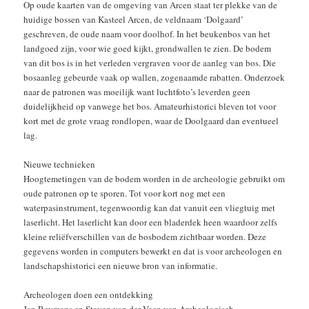
Op oude kaarten van de omgeving van Arcen staat ter plekke van de
huidige bossen van Kasteel Arcen, de veldnaam ‘Dolgaard’
geschreven, de oude naam voor doolhof. In het beukenbos van het
landgoed zijn, voor wie goed kijkt, grondwallen te zien. De bodem
van dit bos is in het verleden vergraven voor de aanleg van bos. Die
bosaanleg gebeurde vaak op wallen, zogenaamde rabatten. Onderzoek
naar de patronen was moeilijk want luchtfoto’s leverden geen
duidelijkheid op vanwege het bos. Amateurhistorici bleven tot voor
kort met de grote vraag rondlopen, waar de Doolgaard dan eventueel
lag.
Nieuwe technieken
Hoogtemetingen van de bodem worden in de archeologie gebruikt om
oude patronen op te sporen. Tot voor kort nog met een
waterpasinstrument, tegenwoordig kan dat vanuit een vliegtuig met
laserlicht. Het laserlicht kan door een bladerdek heen waardoor zelfs
kleine reliëfverschillen van de bosbodem zichtbaar worden. Deze
gegevens worden in computers bewerkt en dat is voor archeologen en
landschapshistorici een nieuwe bron van informatie.
Archeologen doen een ontdekking