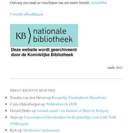
Ontvang een email na verschijnen van een nieuw bericht:
aanmelden
Cascade afbeeldingen
sinds 2011
MEEST RECENTE REACTIES
Koepeltje Eindenhout (Haarlem)
Xandra van den Oever
op
Wildenborch 1828
Carla Oldenburger
op
Grand canal van kasteel of Huys te Balgoij
Gerard Derks
op
Coronaproof theedrinken in de prieeltjes van Café Valk
Anja
op
(Ubbergen)
Merketon / melocoton
Rob
op