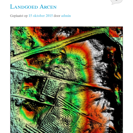
Landgoed Arcen
Geplaatst op
15 oktober 2015
door
admin