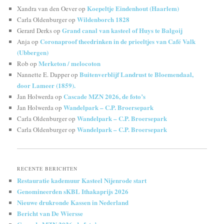
Koepeltje Eindenhout (Haarlem)
Xandra van den Oever
op
Wildenborch 1828
Carla Oldenburger
op
Grand canal van kasteel of Huys te Balgoij
Gerard Derks
op
Coronaproof theedrinken in de prieeltjes van Café Valk
Anja
op
(Ubbergen)
Merketon / melocoton
Rob
op
Buitenverblijf Landrust te Bloemendaal,
Nannette E. Dapper
op
door Lameer (1859).
Cascade MZN 2026, de foto’s
Jan Holwerda
op
Wandelpark – C.P. Broersepark
Jan Holwerda
op
Wandelpark – C.P. Broersepark
Carla Oldenburger
op
Wandelpark – C.P. Broersepark
Carla Oldenburger
op
RECENTE BERICHTEN
Restauratie kademuur Kasteel Nijenrode start
Genomineerden sKBL Ithakaprijs 2026
Nieuwe drukronde Kassen in Nederland
Bericht van De Wiersse