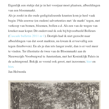
Eigenlijk een stukje dat je in het voorjaar moet plaatsen, afbeeldingen
van een bloemmarkt.
Als je zoekt in die oude gedigitaliseerde kranten kom je heel vaak
begin 19de-eeuwse (en oudere) advertenties met ‘de markt’ tegen, met
verkoop van bomen, bloemen, bollen e.d. Als een van de wegen van
kweker naar koper. Dit ondervond ik ook bij bijvoorbeeld Bolleurs
(
Cascade bulletin 2011 nr 1
). Destijds had ik niet gezocht naar
afbeeldingen van dat soort markten, nu kwam ik er toevallig een
tegen (hierboven). En als je dan iets langer zoekt, dan is er veel meer
te vinden. Ter illustratie de twee van de Bloemmarkt aan de
Nieuwezijds Voorburgwal te Amsterdam, met het Koninklijk Paleis in
de achtergrond. Bekijk ze vooral ook groot, met inzoomen;
hier
en
hier
.
Jan Holwerda