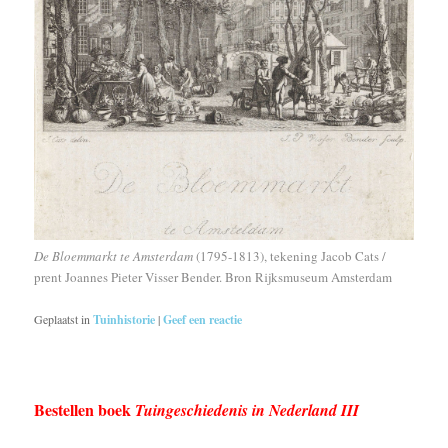
De Bloemmarkt te Amsterdam
(1795-1813), tekening Jacob Cats /
prent Joannes Pieter Visser Bender. Bron Rijksmuseum Amsterdam
Geplaatst in
Tuinhistorie
|
Geef een reactie
Bestellen boek
Tuingeschiedenis in Nederland III