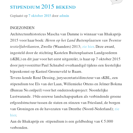
stipendium 2015 bekend
Geplaatst op
7 oktober 2015
door
admin
INGEZONDEN
Architectuurhistoricus Mascha van Damme is winnaar van Ithakaprijs
2015 voor haar boek:
Heren op het Land Buitenplaatsen van Twentse
textielfabrikanten
, Zwolle (Waanders) 2013;
zie hier
. Deze award,
ingesteld door de stichting Kastelen Buitenplaatsen Landgoederen
(sKBL) en dit jaar voor het eerst uitgereikt, is haar op 7 oktober 2015
door juryvoorzitter Paul Schnabel overhandigd tijdens een feestelijke
bijeenkomst op Kasteel Groeneveld te Baarn.
Tevens kende René Dessing, jurysecretaris/directeur van sKBL, een
stipendium toe Els van der Laan, Willemieke Ottens en Jelmer Bokma
(Bureau No.ordpeil) voor het onderzoeksproject: Noordelijke
Lustwarande. 19de-eeuwse landschapsparken als verbindende groene
erfgoedstructuur tussen de staten en stinzen van Friesland, de borgen
van Groningen en de havezaten van Drenthe (Noord-Nederland);
zie
hier
.
Aan de Ithakaprijs en -stipendium is een geldbedrag van € 5.000
verbonden.