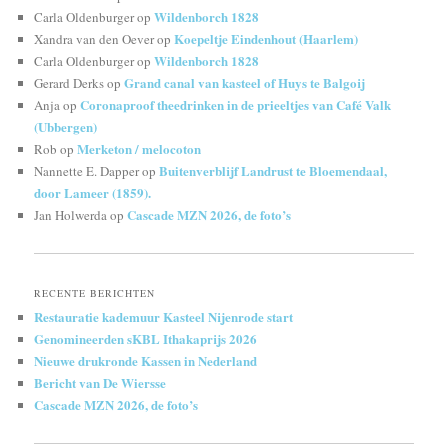
Wildenborch 1828
Carla Oldenburger
op
Koepeltje Eindenhout (Haarlem)
Xandra van den Oever
op
Wildenborch 1828
Carla Oldenburger
op
Grand canal van kasteel of Huys te Balgoij
Gerard Derks
op
Coronaproof theedrinken in de prieeltjes van Café Valk
Anja
op
(Ubbergen)
Merketon / melocoton
Rob
op
Buitenverblijf Landrust te Bloemendaal,
Nannette E. Dapper
op
door Lameer (1859).
Cascade MZN 2026, de foto’s
Jan Holwerda
op
RECENTE BERICHTEN
Restauratie kademuur Kasteel Nijenrode start
Genomineerden sKBL Ithakaprijs 2026
Nieuwe drukronde Kassen in Nederland
Bericht van De Wiersse
Cascade MZN 2026, de foto’s