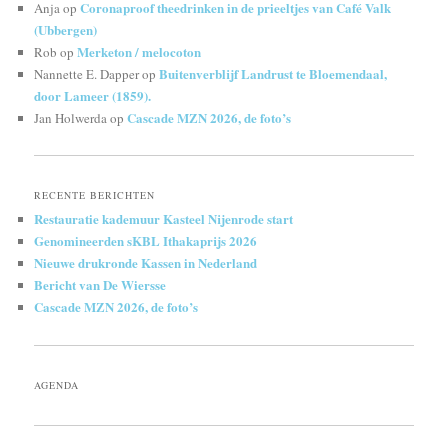
Coronaproof theedrinken in de prieeltjes van Café Valk
Anja
op
(Ubbergen)
Merketon / melocoton
Rob
op
Buitenverblijf Landrust te Bloemendaal,
Nannette E. Dapper
op
door Lameer (1859).
Cascade MZN 2026, de foto’s
Jan Holwerda
op
RECENTE BERICHTEN
Restauratie kademuur Kasteel Nijenrode start
Genomineerden sKBL Ithakaprijs 2026
Nieuwe drukronde Kassen in Nederland
Bericht van De Wiersse
Cascade MZN 2026, de foto’s
AGENDA