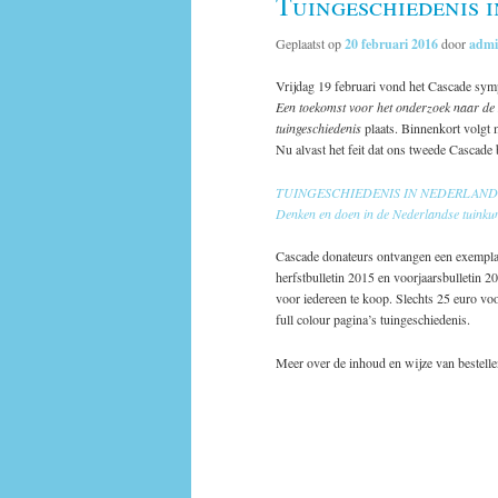
Tuingeschiedenis i
Geplaatst op
20 februari 2016
door
adm
Vrijdag 19 februari vond het Cascade s
Een toekomst voor het onderzoek naar de
tuingeschiedenis
plaats. Binnenkort volgt
Nu alvast het feit dat ons tweede Cascade
TUINGESCHIEDENIS IN NEDERLAND 
Denken en doen in de Nederlandse tuinku
Cascade donateurs ontvangen een exemplaa
herfstbulletin 2015 en voorjaarsbulletin 2
voor iedereen te koop. Slechts 25 euro voo
full colour pagina’s tuingeschiedenis.
Meer over de inhoud en wijze van bestell