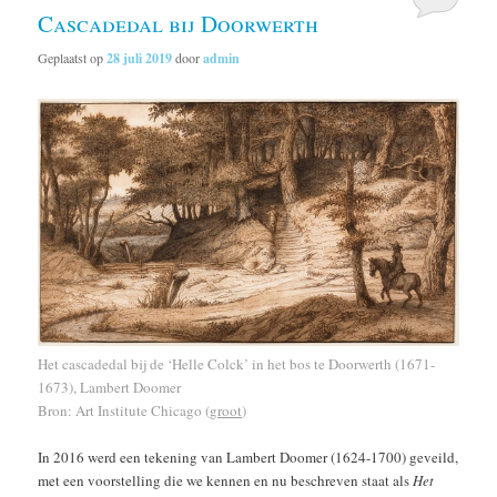
Cascadedal bij Doorwerth
Geplaatst op
28 juli 2019
door
admin
Het cascadedal bij de ‘Helle Colck’ in het bos te Doorwerth (1671-
1673), Lambert Doomer
Bron: Art Institute Chicago (
groot
)
In 2016 werd een tekening van Lambert Doomer (1624-1700) geveild,
met een voorstelling die we kennen en nu beschreven staat als
Het