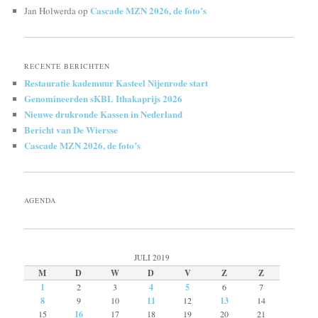
Cascade MZN 2026, de foto’s
Jan Holwerda
op
RECENTE BERICHTEN
Restauratie kademuur Kasteel Nijenrode start
Genomineerden sKBL Ithakaprijs 2026
Nieuwe drukronde Kassen in Nederland
Bericht van De Wiersse
Cascade MZN 2026, de foto’s
AGENDA
JULI 2019
M
D
W
D
V
Z
Z
1
2
3
4
5
6
7
8
9
10
11
12
13
14
15
16
17
18
19
20
21