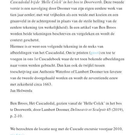
Cascadedal bij de ‘Helle Colck’ in het bos te Doorwerth
. Deze tweede
versie is een navolging door Doomer van zijn eigen eerdere werk van
tien jaar eerder; met wat vrijheden als een weide met koeien en een
graanveld in de achtergrond in plaats van de steile helling van de
eerdere tekening (en werkelijkheid). In een artikel van Ben Broos
worden beide tekeningen beschreven en vergeleken en wordt de
context geschetst.
Hiermee is er weer een volgende tekening in de reeks van
afbeeldingen van het Cascadedal. Om te printen (
groot
) en toe te
voegen in ons 1e Cascadeboek waar de tot toen bekende afbeeldingen
naar voren werden gebracht. Dan kan ook de twijfel tussen
toeschrijving aan A
nthonie Waterloo of Lambert Doomer ten faveure
van de tweede doorgehaald worden en wordt de zeventiende eeuw
met zekerheid circa 1663.
Jan Holwerda
Ben Broos, Het Cascadedal, gezien vanaf de ’Helle Colck’ in het bos
te Doorwerth, door Lambert Doomer,
Delineavit et Sculpsit
45 (2019),
p. 2-10.
We bezochten de locatie nog met de Cascade excursie voorjaar 2010,
zie foto’s
.