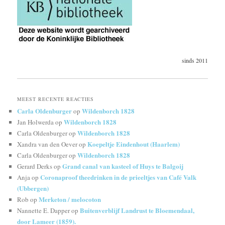
sinds 2011
MEEST RECENTE REACTIES
Carla Oldenburger
Wildenborch 1828
op
Wildenborch 1828
Jan Holwerda
op
Wildenborch 1828
Carla Oldenburger
op
Koepeltje Eindenhout (Haarlem)
Xandra van den Oever
op
Wildenborch 1828
Carla Oldenburger
op
Grand canal van kasteel of Huys te Balgoij
Gerard Derks
op
Coronaproof theedrinken in de prieeltjes van Café Valk
Anja
op
(Ubbergen)
Merketon / melocoton
Rob
op
Buitenverblijf Landrust te Bloemendaal,
Nannette E. Dapper
op
door Lameer (1859).