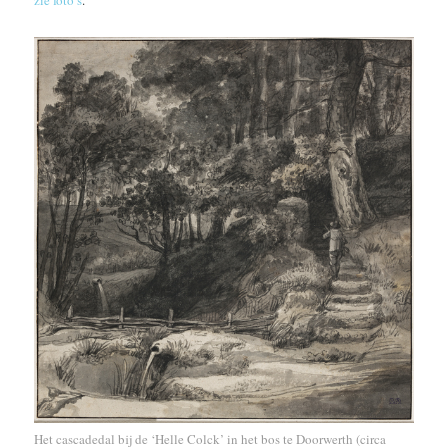
Het cascadedal bij de ‘Helle Colck’ in het bos te Doorwerth (circa