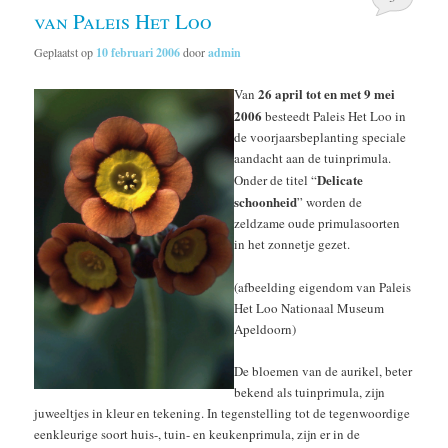
van Paleis Het Loo
Geplaatst op
10 februari 2006
door
admin
26 april tot en met 9 mei
Van
2006
besteedt Paleis Het Loo in
de voorjaarsbeplanting speciale
aandacht aan de tuinprimula.
Delicate
Onder de titel “
schoonheid
” worden de
zeldzame oude primulasoorten
in het zonnetje gezet.
(afbeelding eigendom van Paleis
Het Loo Nationaal Museum
Apeldoorn)
De bloemen van de aurikel, beter
bekend als tuinprimula, zijn
juweeltjes in kleur en tekening. In tegenstelling tot de tegenwoordige
eenkleurige soort huis-, tuin- en keukenprimula, zijn er in de