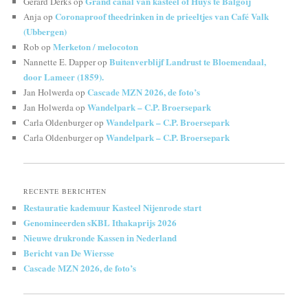
Grand canal van kasteel of Huys te Balgoij
Gerard Derks
op
Coronaproof theedrinken in de prieeltjes van Café Valk
Anja
op
(Ubbergen)
Merketon / melocoton
Rob
op
Buitenverblijf Landrust te Bloemendaal,
Nannette E. Dapper
op
door Lameer (1859).
Cascade MZN 2026, de foto’s
Jan Holwerda
op
Wandelpark – C.P. Broersepark
Jan Holwerda
op
Wandelpark – C.P. Broersepark
Carla Oldenburger
op
Wandelpark – C.P. Broersepark
Carla Oldenburger
op
RECENTE BERICHTEN
Restauratie kademuur Kasteel Nijenrode start
Genomineerden sKBL Ithakaprijs 2026
Nieuwe drukronde Kassen in Nederland
Bericht van De Wiersse
Cascade MZN 2026, de foto’s