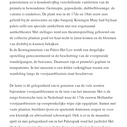
paleistuinen zo’n honderdvijftig verschillende variëteiten van de
primula te bewonderen. Gestreepte, gepoederde, dubbelbloemige; de
variatie is eindeloos. De plant was in de 17de en 18de eeuw zeer
geliefd bij de aristocratie en rijke burgerij. Koningin Mary had bij haar
paleis zelfs een speciale aurikeltuin met een zogenaamd
aurikeltheater. Met stellages werd een theateropstelling gebouwd om
de collectie planten goed tot haar recht te laten komen en de bloemen
van dichtbij te kunnen bekijken.
In de Koninginnetuin van Paleis Het Loo wordt een dergelijke
opstelling gereconstrueerd in de beschutting van de overgroeide
wandelgangen, de berceaux. Daarnaast zijn er primula’s geplant in
tuinparterres. In het museum is een folder verkrijgbaar waarin een
wandeling langs de voorjaarsbloeiers staat beschreven.
De lente is dé gelegenheid om te genieten van de vele soorten
bijzondere voorjaarsbloemen in de tuin van het museum. Het is de
enige historische tuin in Nederland waar de 17de eeuwse Hollandse
voorjaarsbloeiers op oorspronkelijke wijze zijn opgeplant. Samen met
vaste planten, beeldenvijvers en spuitende fonteinen zorgen ze voor
een kleurrijk en afwisselend schouwspel. Ook is er in de maanden
april en mei gelegenheid om in het Paleispark rond het jachtslot Het
Oude Loo een pracht aan rododendrons en azalea’s te bewonderen.