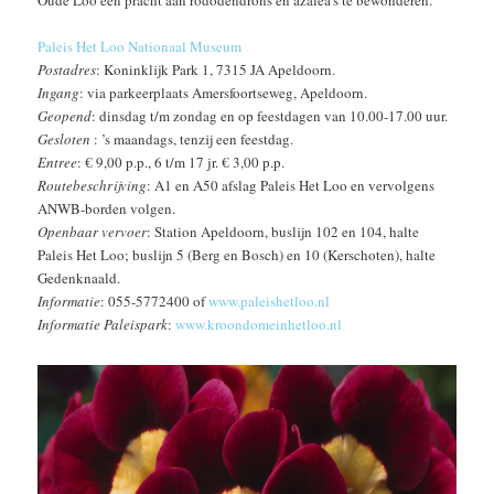
Paleis Het Loo Nationaal Museum
Postadres
: Koninklijk Park 1, 7315 JA Apeldoorn.
Ingang
: via parkeerplaats Amersfoortseweg, Apeldoorn.
Geopend
: dinsdag t/m zondag en op feestdagen van 10.00-17.00 uur.
Gesloten
: ’s maandags, tenzij een feestdag.
Entree
: € 9,00 p.p., 6 t/m 17 jr. € 3,00 p.p.
Routebeschrijving
: A1 en A50 afslag Paleis Het Loo en vervolgens
ANWB-borden volgen.
Openbaar vervoer
: Station Apeldoorn, buslijn 102 en 104, halte
Paleis Het Loo; buslijn 5 (Berg en Bosch) en 10 (Kerschoten), halte
Gedenknaald.
Informatie
: 055-5772400 of
www.paleishetloo.nl
Informatie Paleispark
:
www.kroondomeinhetloo.nl