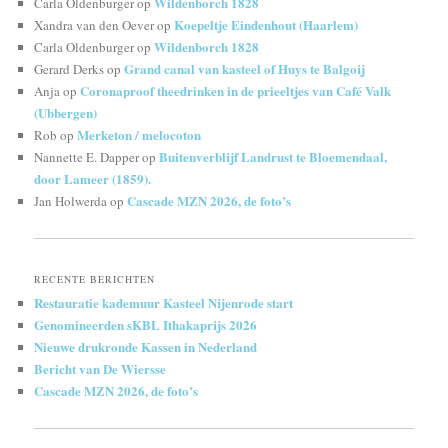
Wildenborch 1828
Carla Oldenburger
op
Koepeltje Eindenhout (Haarlem)
Xandra van den Oever
op
Wildenborch 1828
Carla Oldenburger
op
Grand canal van kasteel of Huys te Balgoij
Gerard Derks
op
Coronaproof theedrinken in de prieeltjes van Café Valk
Anja
op
(Ubbergen)
Merketon / melocoton
Rob
op
Buitenverblijf Landrust te Bloemendaal,
Nannette E. Dapper
op
door Lameer (1859).
Cascade MZN 2026, de foto’s
Jan Holwerda
op
RECENTE BERICHTEN
Restauratie kademuur Kasteel Nijenrode start
Genomineerden sKBL Ithakaprijs 2026
Nieuwe drukronde Kassen in Nederland
Bericht van De Wiersse
Cascade MZN 2026, de foto’s