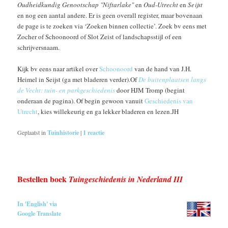
Oudheidkundig Genootschap "Niftarlake"
en
Oud-Utrecht
en
Seijst
en nog een aantal andere. Er is geen overall register, maar bovenaan
de page is te zoeken via ‘Zoeken binnen collectie’. Zoek bv eens met
Zocher of Schoonoord of Slot Zeist of landschapsstijl of een
schrijversnaam.
Kijk bv eens naar artikel over
Schoonoord
van de hand van J.H.
Heimel in Seijst (ga met bladeren verder).Of
De buitenplaatsen langs
de Vecht: tuin- en parkgeschiedenis
door HJM Tromp (begint
onderaan de pagina). Of begin gewoon vanuit
Geschiedenis van
Utrecht
, kies willekeurig en ga lekker bladeren en lezen.JH
Geplaatst in
Tuinhistorie
|
1
reactie
Bestellen boek
Tuingeschiedenis in Nederland III
In 'English' via
Google Translate