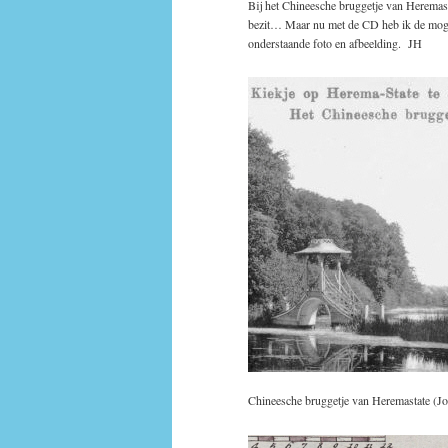
Bij het Chineesche bruggetje van Heremast
bezit… Maar nu met de CD heb ik de mogelij
onderstaande foto en afbeelding. JH
Chineesche bruggetje van Heremastate (J