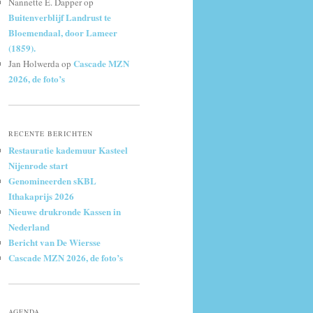
Nannette E. Dapper
op
Buitenverblijf Landrust te
Bloemendaal, door Lameer
(1859).
Cascade MZN
Jan Holwerda
op
2026, de foto’s
RECENTE BERICHTEN
Restauratie kademuur Kasteel
Nijenrode start
Genomineerden sKBL
Ithakaprijs 2026
Nieuwe drukronde Kassen in
Nederland
Bericht van De Wiersse
Cascade MZN 2026, de foto’s
AGENDA