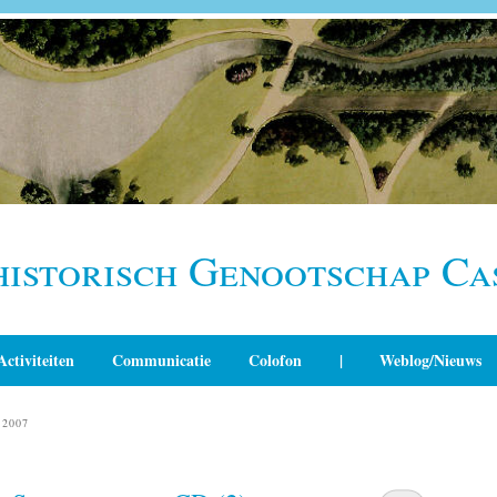
historisch Genootschap Ca
Activiteiten
Communicatie
Colofon
|
Weblog/Nieuws
2007