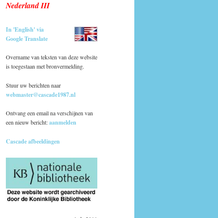
Nederland III
In 'English' via
Google Translate
Overname van teksten van deze website
is toegestaan met bronvermelding.
Stuur uw berichten naar
webmaster@cascade1987.nl
Ontvang een email na verschijnen van
een nieuw bericht:
aanmelden
Cascade afbeeldingen