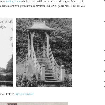
ate (
weblog 8 juni
) dacht ik ook gelijk aan van Laar. Maar geen Magazijn in
kheid om zo’n gedachte te controleren. En jawel, gelijk raak, Plaat III. Zie
oure) Foto’s:
Fries Fotoarchief