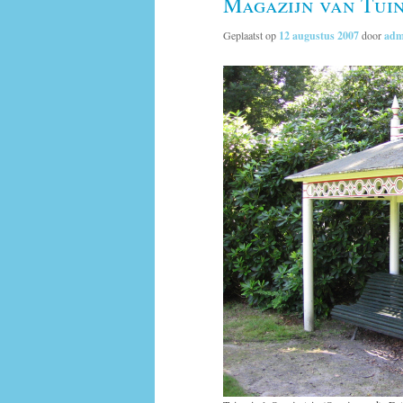
Magazijn van Tuin
Geplaatst op
12 augustus 2007
door
adm