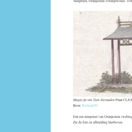
Tuinprieel, Oranjestein (Oranjewoud) Fo
Magazijn van Tuin-Sieraaden
Plaat CLXXV
Bron:
BoekopCD
Dat een tuinprieel van Oranjestein (weblo
Zie de foto en afbeelding hierboven.