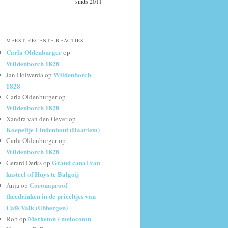
sinds 2011
MEEST RECENTE REACTIES
Carla Oldenburger
op
Wildenborch 1828
Wildenborch
Jan Holwerda
op
1828
Carla Oldenburger
op
Wildenborch 1828
Xandra van den Oever
op
Koepeltje Eindenhout (Haarlem)
Carla Oldenburger
op
Wildenborch 1828
Grand canal van
Gerard Derks
op
kasteel of Huys te Balgoij
Coronaproof
Anja
op
theedrinken in de prieeltjes van
Café Valk (Ubbergen)
Merketon / melocoton
Rob
op