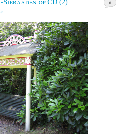
-Sieraaden op CD (2)
6
in