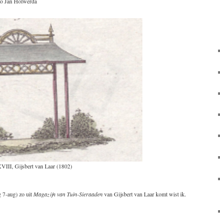
to Jan Holwerda
III, Gijsbert van Laar (1802)
g 7-aug) zo uit
Magazijn van Tuin-Sieraaden
van Gijsbert van Laar komt wist ik.