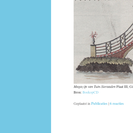
Magazijn van Tuin-Sieraaden
Plaat III, G
Bron:
BoekopCD
Geplaatst in
Publicaties
|
6
reacties