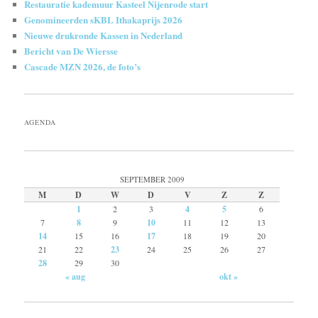
Restauratie kademuur Kasteel Nijenrode start
Genomineerden sKBL Ithakaprijs 2026
Nieuwe drukronde Kassen in Nederland
Bericht van De Wiersse
Cascade MZN 2026, de foto’s
AGENDA
SEPTEMBER 2009
M
D
W
D
V
Z
Z
1
2
3
4
5
6
7
8
9
10
11
12
13
14
15
16
17
18
19
20
21
22
23
24
25
26
27
28
29
30
« aug
okt »