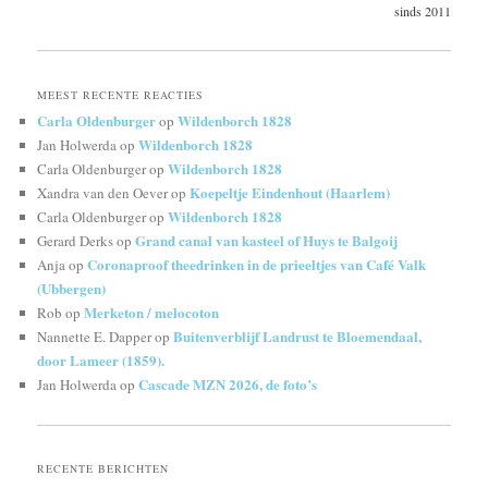
sinds 2011
MEEST RECENTE REACTIES
Carla Oldenburger
Wildenborch 1828
op
Wildenborch 1828
Jan Holwerda
op
Wildenborch 1828
Carla Oldenburger
op
Koepeltje Eindenhout (Haarlem)
Xandra van den Oever
op
Wildenborch 1828
Carla Oldenburger
op
Grand canal van kasteel of Huys te Balgoij
Gerard Derks
op
Coronaproof theedrinken in de prieeltjes van Café Valk
Anja
op
(Ubbergen)
Merketon / melocoton
Rob
op
Buitenverblijf Landrust te Bloemendaal,
Nannette E. Dapper
op
door Lameer (1859).
Cascade MZN 2026, de foto’s
Jan Holwerda
op
RECENTE BERICHTEN