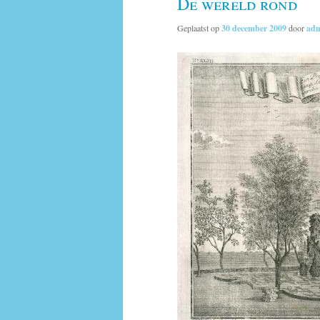
De wereld rond
Geplaatst op
30 december 2009
door
ad