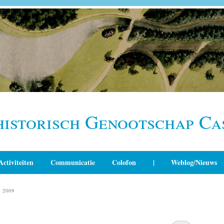
historisch Genootschap Ca
Activiteiten
Communicatie
Colofon
|
Weblog/Nieuws
 2009