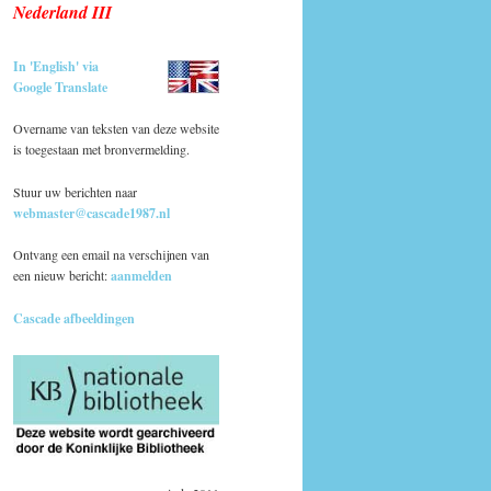
Nederland III
In 'English' via
Google Translate
Overname van teksten van deze website
is toegestaan met bronvermelding.
Stuur uw berichten naar
webmaster@cascade1987.nl
Ontvang een email na verschijnen van
een nieuw bericht:
aanmelden
Cascade afbeeldingen