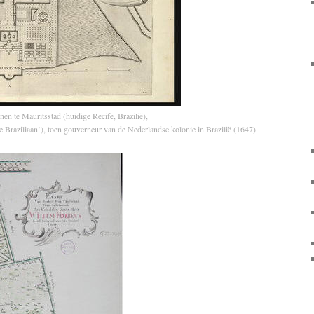
nen te Mauritsstad (huidige Recife, Brazilië),
Braziliaan’), toen gouverneur van de Nederlandse kolonie in Brazilië (1647)