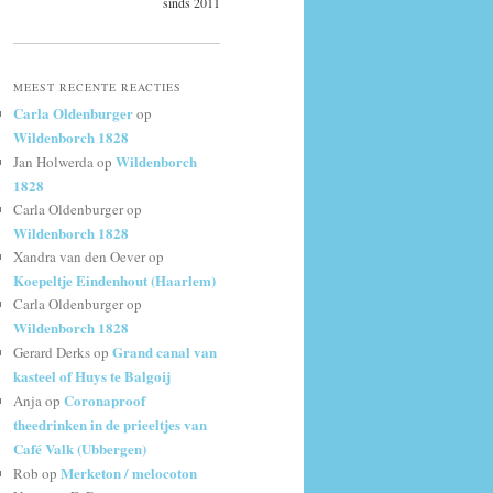
sinds 2011
MEEST RECENTE REACTIES
Carla Oldenburger
op
Wildenborch 1828
Wildenborch
Jan Holwerda
op
1828
Carla Oldenburger
op
Wildenborch 1828
Xandra van den Oever
op
Koepeltje Eindenhout (Haarlem)
Carla Oldenburger
op
Wildenborch 1828
Grand canal van
Gerard Derks
op
kasteel of Huys te Balgoij
Coronaproof
Anja
op
theedrinken in de prieeltjes van
Café Valk (Ubbergen)
Merketon / melocoton
Rob
op