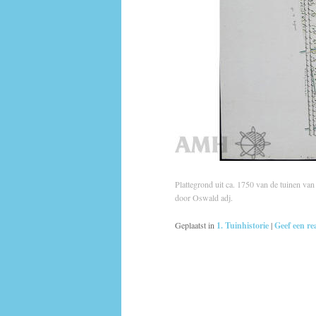
Plattegrond uit ca. 1750 van de tuinen va
door Oswald adj.
Geplaatst in
1. Tuinhistorie
|
Geef een re