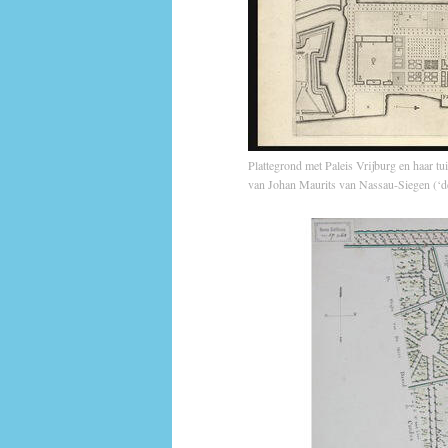
Plattegrond met Paleis Vrijburg en haar tui
van Johan Maurits van Nassau-Siegen (‘de 