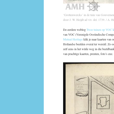
‘Grottenwercks’ in de tuin van Gouverneu
door J. W. Heijdt ad viv. del. 1739. / A. H
De eerdere weblog
Twee tuinen op VOC k
van VOC (Verenigde Oostindische Compag
Mutual Heritage
klik je naar kaarten van o
Hollandse beelden overal ter wereld. Zo o
zelf eens in het wilde weg in die beeldban
van prachtige kaarten, prenten, foto’s enz