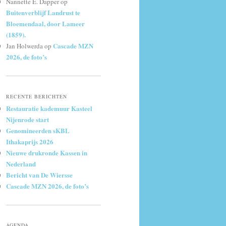
Nannette E. Dapper
op
Buitenverblijf Landrust te
Bloemendaal, door Lameer
(1859).
Cascade MZN
Jan Holwerda
op
2026, de foto’s
RECENTE BERICHTEN
Restauratie kademuur Kasteel
Nijenrode start
Genomineerden sKBL
Ithakaprijs 2026
Nieuwe drukronde Kassen in
Nederland
Bericht van De Wiersse
Cascade MZN 2026, de foto’s
AGENDA