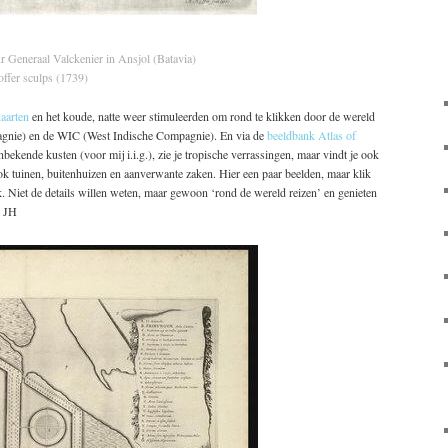
r Generaal Valckenier in Ansjol (Batavia)
offer sculps (
1739)
aarten
en het koude, natte weer stimuleerden om rond te klikken door de wereld
nie) en de WIC (West Indische Compagnie). En via de
beeldbank Atlas of
nbekende kusten (voor mij i.i.g.), zie je tropische verrassingen, maar vindt je ook
ok tuinen, buitenhuizen en aanverwante zaken. Hier een paar beelden, maar klik
k. Niet de details willen weten, maar gewoon ‘rond de wereld reizen’ en genieten
. JH