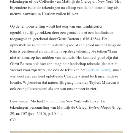
tekeningen uit de Collectie van Matthijs de Clercq uit New York. Het
bijzondere is dat de tekeningen na afloop van de tentoonstelling als
nieuwe aanwinst in Haarlem zullen blijven.
Op de tentoonstelling wordt het oog van ons tuinhistorici
ogenblikkelijk getrokken door een gouache met een landhuis en
toegangslaan, getekend door Gerrit Battem (1636-1684). Het
opmerkelijke is dat het huis dichtbij zee of een groot meer of langs de
Rijn is gesitueerd en dat, althans op deze tekening, de (eiken?)laan
niet uitkomt op het midden van het huis. Het kan heel goed zijn dat
Gerrit Battem ook hier een imaginair landschap tekende (dat is niet
vreemd voor zijn werk, zie ook de tekst van het
Getty Museum
), maar
wie weet ziet een heel oplettende Cascade-vriend toch meer in deze
locatie. Wij zouden dat natuurlijk graag horen en Teylers Museum is
ook zeer geïnteresseerd als een van ons er meer in ziet.
Lees verder: Michiel Plomp. From New York with Love: De
tekeningen-verzameling van Matthijs de Clercq.
Teylers Magazijn
. Jg.
29, nr. 107 (juni 2010), p. 10-11.
CO