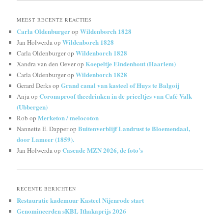
MEEST RECENTE REACTIES
Carla Oldenburger
Wildenborch 1828
op
Wildenborch 1828
Jan Holwerda
op
Wildenborch 1828
Carla Oldenburger
op
Koepeltje Eindenhout (Haarlem)
Xandra van den Oever
op
Wildenborch 1828
Carla Oldenburger
op
Grand canal van kasteel of Huys te Balgoij
Gerard Derks
op
Coronaproof theedrinken in de prieeltjes van Café Valk
Anja
op
(Ubbergen)
Merketon / melocoton
Rob
op
Buitenverblijf Landrust te Bloemendaal,
Nannette E. Dapper
op
door Lameer (1859).
Cascade MZN 2026, de foto’s
Jan Holwerda
op
RECENTE BERICHTEN
Restauratie kademuur Kasteel Nijenrode start
Genomineerden sKBL Ithakaprijs 2026