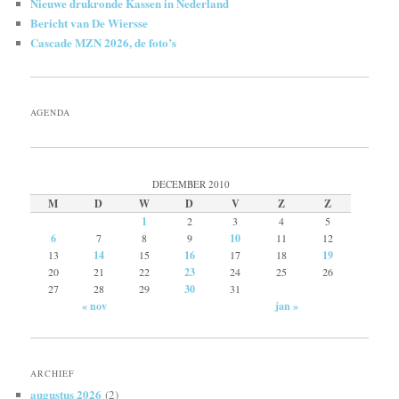
Nieuwe drukronde Kassen in Nederland
Bericht van De Wiersse
Cascade MZN 2026, de foto’s
AGENDA
DECEMBER 2010
M
D
W
D
V
Z
Z
1
2
3
4
5
6
7
8
9
10
11
12
13
14
15
16
17
18
19
20
21
22
23
24
25
26
27
28
29
30
31
« nov
jan »
ARCHIEF
augustus 2026
(2)