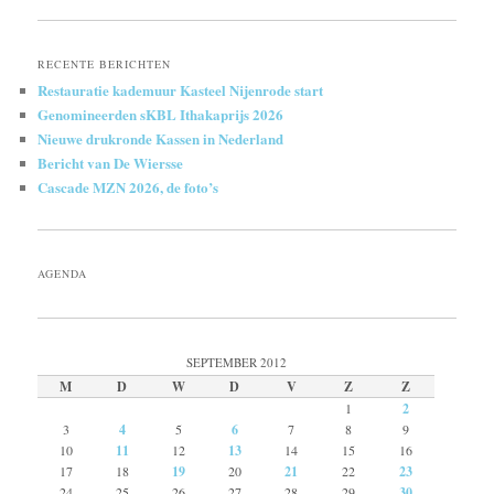
RECENTE BERICHTEN
Restauratie kademuur Kasteel Nijenrode start
Genomineerden sKBL Ithakaprijs 2026
Nieuwe drukronde Kassen in Nederland
Bericht van De Wiersse
Cascade MZN 2026, de foto’s
AGENDA
SEPTEMBER 2012
M
D
W
D
V
Z
Z
1
2
3
4
5
6
7
8
9
10
11
12
13
14
15
16
17
18
19
20
21
22
23
24
25
26
27
28
29
30