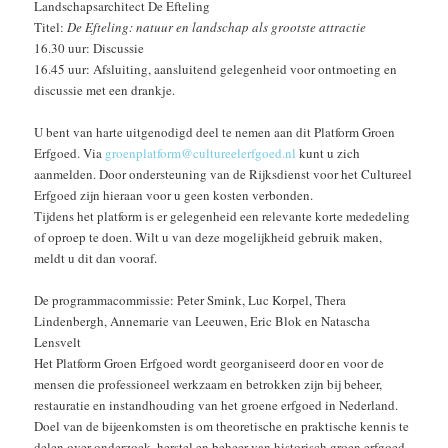
Landschapsarchitect De Efteling
Titel:
De Efteling: natuur en landschap als grootste attractie
16.30 uur: Discussie
16.45 uur: Afsluiting, aansluitend gelegenheid voor ontmoeting en
discussie met een drankje.
U bent van harte uitgenodigd deel te nemen aan dit Platform Groen
Erfgoed. Via
groenplatform@cultureelerfgoed.nl
kunt u zich
aanmelden. Door ondersteuning van de Rijksdienst voor het Cultureel
Erfgoed zijn hieraan voor u geen kosten verbonden.
Tijdens het platform is er gelegenheid een relevante korte mededeling
of oproep te doen. Wilt u van deze mogelijkheid gebruik maken,
meldt u dit dan vooraf.
De programmacommissie: Peter Smink, Luc Korpel, Thera
Lindenbergh, Annemarie van Leeuwen, Eric Blok en Natascha
Lensvelt
Het Platform Groen Erfgoed wordt georganiseerd door en voor de
mensen die professioneel werkzaam en betrokken zijn bij beheer,
restauratie en instandhouding van het groene erfgoed in Nederland.
Doel van de bijeenkomsten is om theoretische en praktische kennis te
delen over onderzoek, herstel en beheer van historisch groen erfgoed.