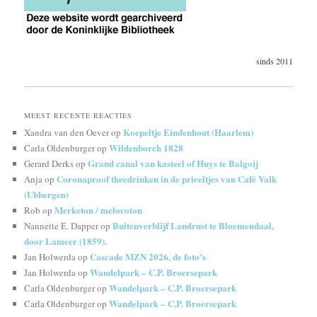
sinds 2011
MEEST RECENTE REACTIES
Koepeltje Eindenhout (Haarlem)
Xandra van den Oever
op
Wildenborch 1828
Carla Oldenburger
op
Grand canal van kasteel of Huys te Balgoij
Gerard Derks
op
Coronaproof theedrinken in de prieeltjes van Café Valk
Anja
op
(Ubbergen)
Merketon / melocoton
Rob
op
Buitenverblijf Landrust te Bloemendaal,
Nannette E. Dapper
op
door Lameer (1859).
Cascade MZN 2026, de foto’s
Jan Holwerda
op
Wandelpark – C.P. Broersepark
Jan Holwerda
op
Wandelpark – C.P. Broersepark
Carla Oldenburger
op
Wandelpark – C.P. Broersepark
Carla Oldenburger
op