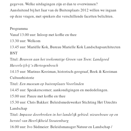
gegeven. Welke uitdagingen zijn er dan te overwinnen?
Aansluitend bij het Jaar van de Buitenplaats 2012 willen we ingaan
op deze vragen, met sprekers die verschillende facetten belichten.
Programma
Vanaf 13.00 uur: Inloop met koffie en thee
13.30 uur: Welkom
13.45 uur: Mariëlle Kok, Bureau Marielle Kok Landschapsarchitecten
BNT
Titel:
Bouwen aan het toekomstige Groen van Toen: Landgoed
Haverleij bij ‘s-Hertogenbosch
14.15 uur: Marinus Kooiman, historisch-geograaf, Beek & Kooiman
Cultuurhistorie
Titel:
Een museum op buitenplaats Voorlinden
14.45 uur: Speakerscorner; aankondigingen en mededelingen.
15.00 uur: Pauze met koffie en thee
15.30 uur: Chris Bakker: Beleidsmedewerker Stichting Het Utrechts
Landschap
Titel:
Impasse doorbroken in het landelijk gebied: nieuwbouw op en
herstel van Heerlijkheid Stoutenburg
16.00 uur: Ivo Südmeier: Beleidsmanager Natuur en Landschap /