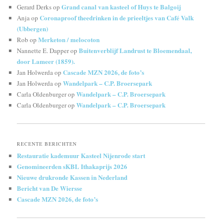
Grand canal van kasteel of Huys te Balgoij
Gerard Derks
op
Coronaproof theedrinken in de prieeltjes van Café Valk
Anja
op
(Ubbergen)
Merketon / melocoton
Rob
op
Buitenverblijf Landrust te Bloemendaal,
Nannette E. Dapper
op
door Lameer (1859).
Cascade MZN 2026, de foto’s
Jan Holwerda
op
Wandelpark – C.P. Broersepark
Jan Holwerda
op
Wandelpark – C.P. Broersepark
Carla Oldenburger
op
Wandelpark – C.P. Broersepark
Carla Oldenburger
op
RECENTE BERICHTEN
Restauratie kademuur Kasteel Nijenrode start
Genomineerden sKBL Ithakaprijs 2026
Nieuwe drukronde Kassen in Nederland
Bericht van De Wiersse
Cascade MZN 2026, de foto’s