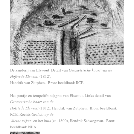
De zanderij van Elswout. Detail van
Geometrische kaart van de
Hofstede Elswout
(1812),
Hendrik van Zutphen. Bron: beeldbank RCE.
Het pontje en tempel(front)/grot van Elswout. Links detail van
Geometrische kaart van de
Hofstede Elswout
(1812), Hendrik van Zutphen. Bron: beeldbank
RCE. Rechts
Gezicht op de
‘kleine vijver’ en het huis
(ca. 1800), Hendrik Schwegman. Bron:
beeldbank NHA.