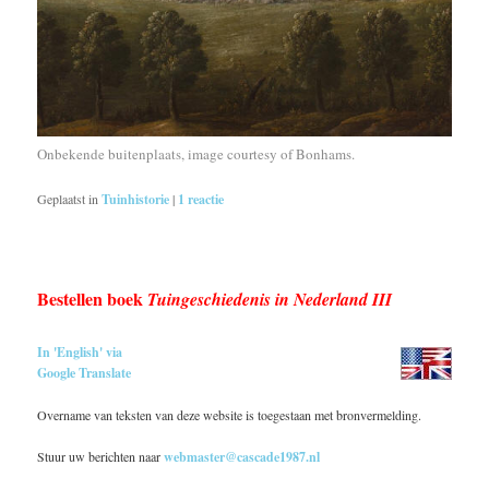
Onbekende buitenplaats, image courtesy of Bonhams.
Geplaatst in
Tuinhistorie
|
1
reactie
Bestellen boek
Tuingeschiedenis in Nederland III
In 'English' via
Google Translate
Overname van teksten van deze website is toegestaan met bronvermelding.
Stuur uw berichten naar
webmaster@cascade1987.nl