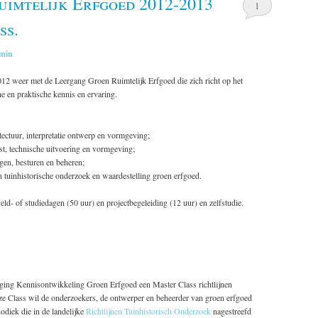
imtelijk Erfgoed 2012-2013
1
ss.
min
12 weer met de Leergang Groen Ruimtelijk Erfgoed die zich richt op het
e en praktische kennis en ervaring.
tectuur, interpretatie ontwerp en vormgeving;
st, technische uitvoering en vormgeving;
gen, besturen en beheren;
en tuinhistorische onderzoek en waardestelling groen erfgoed.
eld- of studiedagen (50 uur) en projectbegeleiding (12 uur) en zelfstudie.
eniging Kennisontwikkeling Groen Erfgoed een Master Class richtlijnen
ze Class wil de onderzoekers, de ontwerper en beheerder van groen erfgoed
diek die in de landelijke
Richtlijnen Tuinhistorisch Onderzoek
nagestreefd