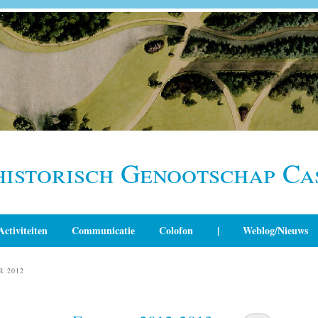
historisch Genootschap Ca
Activiteiten
Communicatie
Colofon
|
Weblog/Nieuws
R 2012