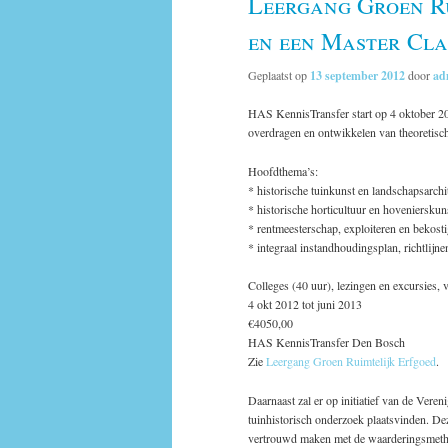
Leergang Groen Ru
en een Master Cla
Geplaatst op
13 september 2012
door
ad
HAS KennisTransfer start op 4 oktober 20
overdragen en ontwikkelen van theoretisch
Hoofdthema’s:
* historische tuinkunst en landschapsarchi
* historische horticultuur en hovenierskun
* rentmeesterschap, exploiteren en bekosti
* integraal instandhoudingsplan, richtlijn
Colleges (40 uur), lezingen en excursies, v
4 okt 2012 tot juni 2013
€4050,00
HAS KennisTransfer Den Bosch
Zie
Leergang Groen Ruimtelijk Erfgoed
.
Daarnaast zal er op initiatief van de Ver
tuinhistorisch onderzoek plaatsvinden. De
vertrouwd maken met de waarderingsmetho