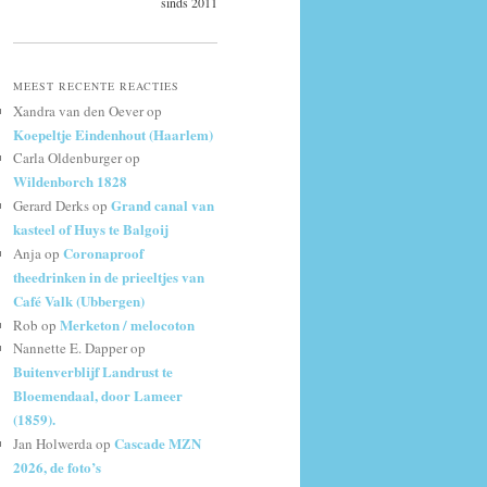
sinds 2011
MEEST RECENTE REACTIES
Xandra van den Oever
op
Koepeltje Eindenhout (Haarlem)
Carla Oldenburger
op
Wildenborch 1828
Grand canal van
Gerard Derks
op
kasteel of Huys te Balgoij
Coronaproof
Anja
op
theedrinken in de prieeltjes van
Café Valk (Ubbergen)
Merketon / melocoton
Rob
op
Nannette E. Dapper
op
Buitenverblijf Landrust te
Bloemendaal, door Lameer
(1859).
Cascade MZN
Jan Holwerda
op
2026, de foto’s