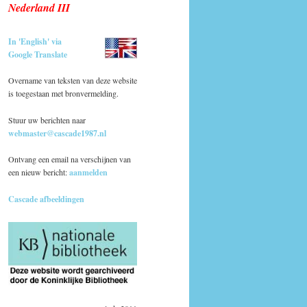
Nederland III
In 'English' via
Google Translate
Overname van teksten van deze website
is toegestaan met bronvermelding.
Stuur uw berichten naar
webmaster@cascade1987.nl
Ontvang een email na verschijnen van
een nieuw bericht:
aanmelden
Cascade afbeeldingen