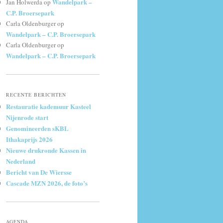
Wandelpark –
Jan Holwerda
op
C.P. Broersepark
Carla Oldenburger
op
Wandelpark – C.P. Broersepark
Carla Oldenburger
op
Wandelpark – C.P. Broersepark
RECENTE BERICHTEN
Restauratie kademuur Kasteel
Nijenrode start
Genomineerden sKBL
Ithakaprijs 2026
Nieuwe drukronde Kassen in
Nederland
Bericht van De Wiersse
Cascade MZN 2026, de foto’s
AGENDA