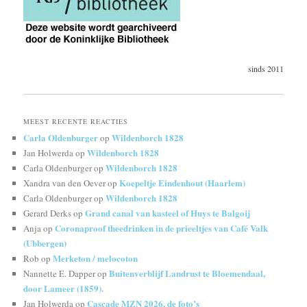
sinds 2011
MEEST RECENTE REACTIES
Carla Oldenburger
Wildenborch 1828
op
Wildenborch 1828
Jan Holwerda
op
Wildenborch 1828
Carla Oldenburger
op
Koepeltje Eindenhout (Haarlem)
Xandra van den Oever
op
Wildenborch 1828
Carla Oldenburger
op
Grand canal van kasteel of Huys te Balgoij
Gerard Derks
op
Coronaproof theedrinken in de prieeltjes van Café Valk
Anja
op
(Ubbergen)
Merketon / melocoton
Rob
op
Buitenverblijf Landrust te Bloemendaal,
Nannette E. Dapper
op
door Lameer (1859).
Cascade MZN 2026, de foto’s
Jan Holwerda
op