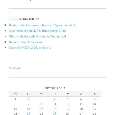
RECENTE BERICHTEN
Restauratie kademuur Kasteel Nijenrode start
Genomineerden sKBL Ithakaprijs 2026
Nieuwe drukronde Kassen in Nederland
Bericht van De Wiersse
Cascade MZN 2026, de foto’s
AGENDA
OKTOBER 2012
M
D
W
D
V
Z
Z
1
2
3
4
5
6
7
8
9
10
11
12
13
14
15
16
17
18
19
20
21
22
23
24
25
26
27
28