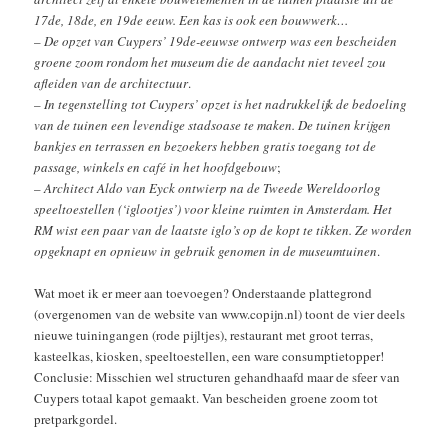
17de, 18de, en 19de eeuw. Een kas is ook een bouwwerk…
–
De opzet van Cuypers’ 19de-eeuwse ontwerp was een bescheiden
groene zoom rondom het museum die de aandacht niet teveel zou
afleiden van de architectuur
.
–
In tegenstelling tot Cuypers’ opzet is het nadrukkelijk de bedoeling
van de tuinen een levendige stadsoase te maken. De tuinen krijgen
bankjes en terrassen en bezoekers hebben gratis toegang tot de
passage, winkels en café in het hoofdgebouw
;
–
Architect Aldo van Eyck ontwierp na de Tweede Wereldoorlog
speeltoestellen (‘iglootjes’) voor kleine ruimten in Amsterdam. Het
RM wist een paar van de laatste iglo’s op de kopt te tikken. Ze worden
opgeknapt en opnieuw in gebruik genomen in de museumtuinen
.
Wat moet ik er meer aan toevoegen? Onderstaande plattegrond
(overgenomen van de website van www.copijn.nl) toont de vier deels
nieuwe tuiningangen (rode pijltjes), restaurant met groot terras,
kasteelkas, kiosken, speeltoestellen, een ware consumptietopper!
Conclusie: Misschien wel structuren gehandhaafd maar de sfeer van
Cuypers totaal kapot gemaakt. Van bescheiden groene zoom tot
pretparkgordel.