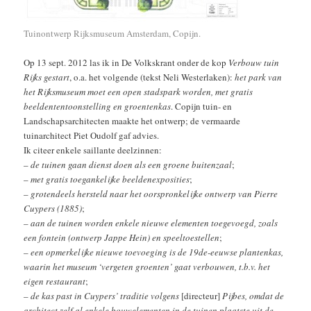
Tuinontwerp Rijksmuseum Amsterdam, Copijn.
Op 13 sept. 2012 las ik in De Volkskrant onder de kop
Verbouw tuin
Rijks gestart
, o.a. het volgende (tekst Neli Westerlaken):
het park van
het Rijksmuseum moet een open stadspark worden, met gratis
beeldententoonstelling en groentenkas
. Copijn tuin- en
Landschapsarchitecten maakte het ontwerp; de vermaarde
tuinarchitect Piet Oudolf gaf advies.
Ik citeer enkele saillante deelzinnen:
–
de tuinen gaan dienst doen als een groene buitenzaal
;
–
met gratis toegankelijke beeldenexposities
;
–
grotendeels hersteld naar het oorspronkelijke ontwerp van Pierre
Cuypers (1885)
;
–
aan de tuinen worden enkele nieuwe elementen toegevoegd, zoals
een fontein (ontwerp Jappe Hein) en speeltoestellen
;
–
een opmerkelijke nieuwe toevoeging is de 19de-eeuwse plantenkas,
waarin het museum ‘vergeten groenten’ gaat verbouwen, t.b.v. het
eigen restaurant
;
–
de kas past in Cuypers’ traditie volgens
[directeur]
Pijbes, omdat de
architect zelf al enkele bouwelementen in de tuinen plaatste uit de