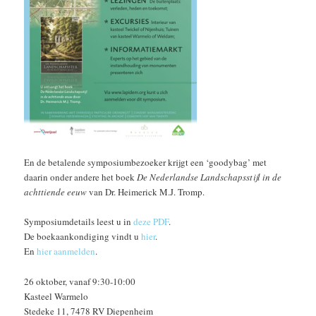
En de betalende symposiumbezoeker krijgt een ‘goodybag’ met
daarin onder andere het boek
De Nederlandse Landschapsstijl in de
achttiende eeuw
van Dr. Heimerick M.J. Tromp.
Symposiumdetails leest u in
deze PDF
.
De boekaankondiging vindt u
hier
.
En
hier aanmelden
.
26 oktober, vanaf 9:30-10:00
Kasteel Warmelo
Stedeke 11, 7478 RV Diepenheim