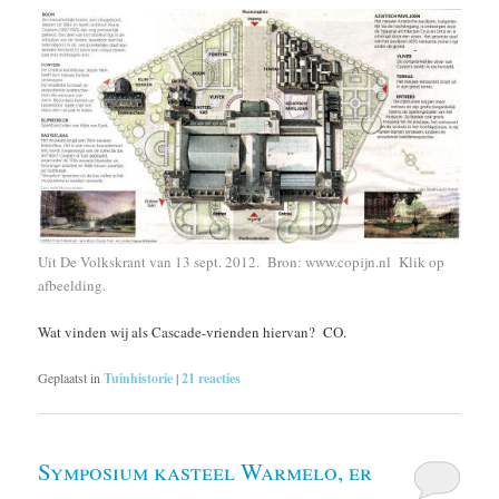
Uit De Volkskrant van 13 sept. 2012. Bron: www.copijn.nl
Klik op
afbeelding.
Wat vinden wij als Cascade-vrienden hiervan? CO.
Geplaatst in
Tuinhistorie
|
21
reacties
Symposium kasteel Warmelo, er