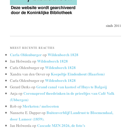
sinds 2011
MEEST RECENTE REACTIES
Carla Oldenburger
Wildenborch 1828
op
Wildenborch 1828
Jan Holwerda
op
Wildenborch 1828
Carla Oldenburger
op
Koepeltje Eindenhout (Haarlem)
Xandra van den Oever
op
Wildenborch 1828
Carla Oldenburger
op
Grand canal van kasteel of Huys te Balgoij
Gerard Derks
op
Coronaproof theedrinken in de prieeltjes van Café Valk
Anja
op
(Ubbergen)
Merketon / melocoton
Rob
op
Buitenverblijf Landrust te Bloemendaal,
Nannette E. Dapper
op
door Lameer (1859).
Cascade MZN 2026, de foto’s
Jan Holwerda
op