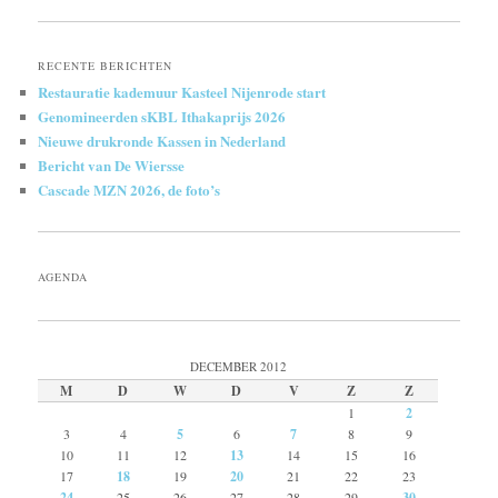
RECENTE BERICHTEN
Restauratie kademuur Kasteel Nijenrode start
Genomineerden sKBL Ithakaprijs 2026
Nieuwe drukronde Kassen in Nederland
Bericht van De Wiersse
Cascade MZN 2026, de foto’s
AGENDA
DECEMBER 2012
M
D
W
D
V
Z
Z
1
2
3
4
5
6
7
8
9
10
11
12
13
14
15
16
17
18
19
20
21
22
23
24
25
26
27
28
29
30