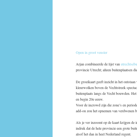
Open in groot venster
Arjan combineerde de lijst van
utrechtsebu
provincie Utrecht; alleen buitenplaatsen d
De groeikaart geeft inzicht in het ontstaa
kleurwolken boven de Vechtstreek spectac
buitenplaats langs de Vecht bouwden. Het 
en begin 20e eeuw.
Voor de incrowd zijn die zone’s en periode
add-on zou het opnemen van verdwenen buite
Als je ver inzoomt op de kaart krijgen de 
indruk dat de hele provincie een grote buit
alsof het dan in heel Nederland regent.