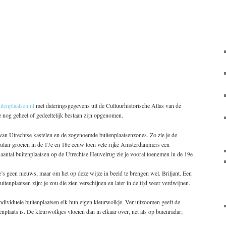
itenplaatsen.nl
met dateringsgegevens uit de Cultuurhistorische Atlas van de
ie nog geheel of gedeeltelijk bestaan zijn opgenomen.
n van Utrechtse kastelen en de zogenoemde buitenplaatsenzones. Zo zie je de
ulair groeien in de 17e en 18e eeuw toen vele rijke Amsterdammers een
aantal buitenplaatsen op de Utrechtse Heuvelrug zie je vooral toenemen in de 19e
’s geen nieuws, maar om het op deze wijze in beeld te brengen wel. Briljant. Een
nplaatsen zijn; je zou die zien verschijnen en later in de tijd weer verdwijnen.
individuele buitenplaatsen elk hun eigen kleurwolkje. Ver uitzoomen geeft de
enplaats is. De kleurwolkjes vloeien dan in elkaar over, net als op buienradar;