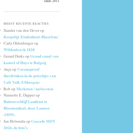
sinds 2011
MEEST RECENTE REACTIES
Xandra van den Oever
op
Koepeltje Eindenhout (Haarlem)
Carla Oldenburger
op
Wildenborch 1828
Grand canal van
Gerard Derks
op
kasteel of Huys te Balgoij
Coronaproof
Anja
op
theedrinken in de prieeltjes van
Café Valk (Ubbergen)
Merketon / melocoton
Rob
op
Nannette E. Dapper
op
Buitenverblijf Landrust te
Bloemendaal, door Lameer
(1859).
Cascade MZN
Jan Holwerda
op
2026, de foto’s