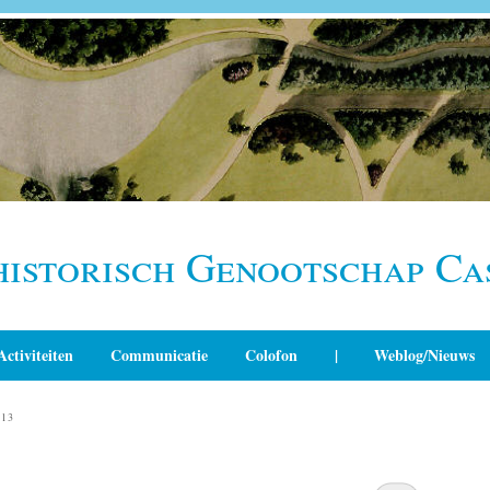
historisch Genootschap Ca
Activiteiten
Communicatie
Colofon
|
Weblog/Nieuws
013