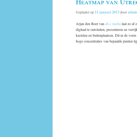
Heatmap van Utrec
Geplaatst op
11 januari 2013
door
admi
Arjan den Boer van
ab-c media
laat zo af 
digitaal te ontsluiten, presenteren en verri
kastelen en buitenplaatsen. Dit in de vor
hoge concentraties van bepaalde punten l