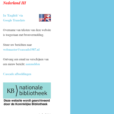
Nederland III
In 'English' via
Google Translate
Overname van teksten van deze website
is toegestaan met bronvermelding.
Stuur uw berichten naar
webmaster@cascade1987.nl
Ontvang een email na verschijnen van
een nieuw bericht:
aanmelden
Cascade afbeeldingen