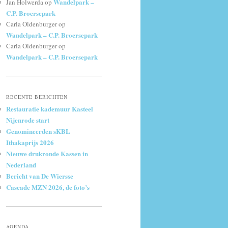
Wandelpark –
Jan Holwerda
op
C.P. Broersepark
Carla Oldenburger
op
Wandelpark – C.P. Broersepark
Carla Oldenburger
op
Wandelpark – C.P. Broersepark
RECENTE BERICHTEN
Restauratie kademuur Kasteel
Nijenrode start
Genomineerden sKBL
Ithakaprijs 2026
Nieuwe drukronde Kassen in
Nederland
Bericht van De Wiersse
Cascade MZN 2026, de foto’s
AGENDA