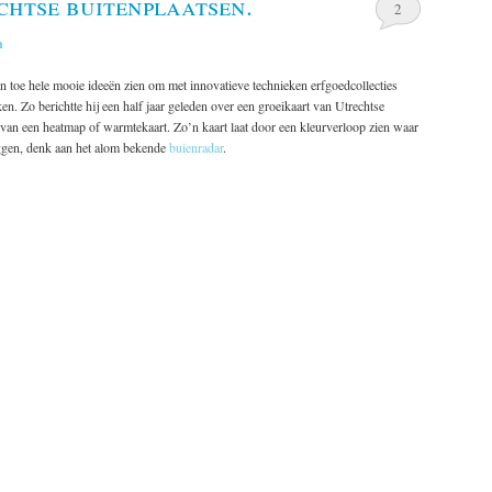
htse buitenplaatsen.
2
n
en toe hele mooie ideeën zien om met innovatieve technieken erfgoedcollecties
jken. Zo berichtte hij een half jaar geleden over een groeikaart van Utrechtse
m van een heatmap of warmtekaart. Zo’n kaart laat door een kleurverloop zien waar
iggen, denk aan het alom bekende
buienradar
.