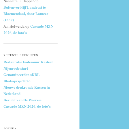
Nannette E. Dapper
op
Buitenverblijf Landrust te
Bloemendaal, door Lameer
(1859).
Cascade MZN
Jan Holwerda
op
2026, de foto’s
RECENTE BERICHTEN
Restauratie kademuur Kasteel
Nijenrode start
Genomineerden sKBL
Ithakaprijs 2026
Nieuwe drukronde Kassen in
Nederland
Bericht van De Wiersse
Cascade MZN 2026, de foto’s
AGENDA