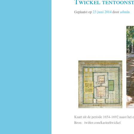
Twickel tentoonst
Geplaatst op
23 juni 2014
door
admin
Kaart uit de periode 1654-1692 naast het e
Bron: twitter.com/kasteeltwickel