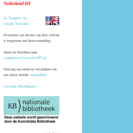
Nederland III
In 'English' via
Google Translate
Overname van teksten van deze website
is toegestaan met bronvermelding.
Stuur uw berichten naar
webmaster@cascade1987.nl
Ontvang een email na verschijnen van
een nieuw bericht:
aanmelden
Cascade afbeeldingen