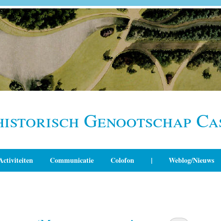
historisch Genootschap Ca
Activiteiten
Communicatie
Colofon
|
Weblog/Nieuws