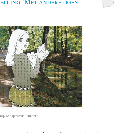
elling ‘Met andere ogen’
rop geïnspireerde schilderij
Eigentijdse schilderijen (2014) geïnspireerd op historische