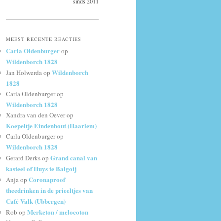
sinds 2011
MEEST RECENTE REACTIES
Carla Oldenburger
op
Wildenborch 1828
Wildenborch
Jan Holwerda
op
1828
Carla Oldenburger
op
Wildenborch 1828
Xandra van den Oever
op
Koepeltje Eindenhout (Haarlem)
Carla Oldenburger
op
Wildenborch 1828
Grand canal van
Gerard Derks
op
kasteel of Huys te Balgoij
Coronaproof
Anja
op
theedrinken in de prieeltjes van
Café Valk (Ubbergen)
Merketon / melocoton
Rob
op