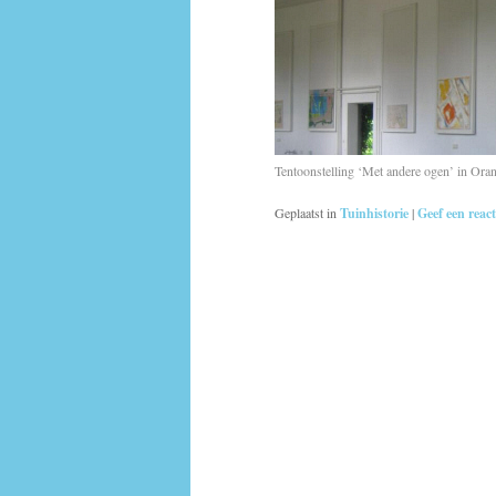
Tentoonstelling ‘Met andere ogen’ in Oran
Geplaatst in
Tuinhistorie
|
Geef een react