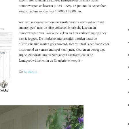
tuinontwerpen en kaarten (1685-1999). 18 juni tot 28 september,
woensdag t/m zondag van 10.00 tot 17.00 uur.
Aan tien regionaal verbonden kunstenaars is gevraagd om ‘met
andere ogen’ naar de rijke collectie historische kaarten en
tuinontwerpen van Twickel te kijken en hun verbeelding op doek
vast te leggen. De moderne interpretaties worden naast de
historische tuinkaarten geëxposeerd. Het resultaat is een voor ieder
inspirerend en verrassend spel van lijnen, kleuren en beweging.
Bij de tentoonstelling verschijnt een catalogus die in de
Landgoedwinkel en in de Oranjerie te koop is.
Zie
twickel.nl