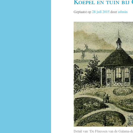
Koepel en tuin bi
Geplaatst op
28 juli 2015
door
admin
Detail van ‘De Fluessen van de Galama-da