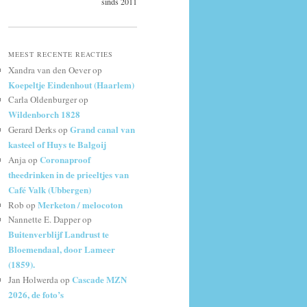
sinds 2011
MEEST RECENTE REACTIES
Xandra van den Oever
op
Koepeltje Eindenhout (Haarlem)
Carla Oldenburger
op
Wildenborch 1828
Grand canal van
Gerard Derks
op
kasteel of Huys te Balgoij
Coronaproof
Anja
op
theedrinken in de prieeltjes van
Café Valk (Ubbergen)
Merketon / melocoton
Rob
op
Nannette E. Dapper
op
Buitenverblijf Landrust te
Bloemendaal, door Lameer
(1859).
Cascade MZN
Jan Holwerda
op
2026, de foto’s