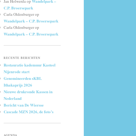
Wandelpark –
Jan Holwerda
op
C.P. Broersepark
Carla Oldenburger
op
Wandelpark – C.P. Broersepark
Carla Oldenburger
op
Wandelpark – C.P. Broersepark
RECENTE BERICHTEN
Restauratie kademuur Kasteel
Nijenrode start
Genomineerden sKBL
Ithakaprijs 2026
Nieuwe drukronde Kassen in
Nederland
Bericht van De Wiersse
Cascade MZN 2026, de foto’s
AGENDA