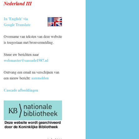
Nederland III
In 'English' via
Google Translate
Overname van teksten van deze website
is toegestaan met bronvermelding.
Stuur uw berichten naar
webmaster@cascade1987.nl
Ontvang een email na verschijnen van
een nieuw bericht:
aanmelden
Cascade afbeeldingen