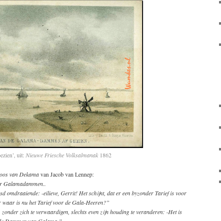
zien’, uit:
Nieuwe Friesche Volksalmanak
1862
oos van Dekama
van Jacob van Lennep:
der Galamadammen..
omdraaiende: -eilieve, Gerrit! Het schijnt, dat er een byzonder Tarief is voor
r waar is nu het Tarief voor de Gala-Heeren?”
 zonder zich te verwaardigen, slechts even zijn houding te veranderen: -Het is
: de Dammen van Galama.”