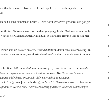
it (hierboven een uitsnede), met een koepel en m.n. een tuintje dat zeer
weten…
 van de Galama-dammen af bezien’. Beide nooit eerder van gehoord, dus google
um (Fr) en Galamadammen is een daar gelegen gehucht. Ooit was er een pontje,
007 ligt er het Galamadammen Akwadukt; in westelijke richting vaar je van hier
leidde naar de
Nieuwe Friesche Volksalmanak
en daarin staat de afbeelding! In
 andere scan te vinden, met daarin dezelfde afbeelding, maar die scan is in kleur,
 schrijft in 1843 onder
Galama-dammen
:
[…] over de voorm. lusth. hetwelk
ke thans in eigendom bezeten worden door de Heer Mr. Gerardus Assuerus
elumer Oldephaert en Noordwolde, woonachtig te Koudum
.
j met:
De eigenaar
[van de herberg]
, de heer Mr. Gerardus Assuerus Avenhoorn
aert en Noordwolde, heeft hierbij eenig plantsoen en eenen netten koepel.
epel.