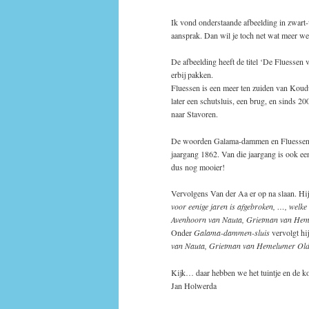
Ik vond onderstaande afbeelding in zwart-w
aansprak. Dan wil je toch net wat meer 
De afbeelding heeft de titel ‘De Fluessen
erbij pakken.
Fluessen is een meer ten zuiden van Koud
later een schutsluis, een brug, en sinds 2
naar Stavoren.
De woorden Galama-dammen en Fluessen 
jaargang 1862. Van die jaargang is ook een
dus nog mooier!
Vervolgens Van der Aa er op na slaan. Hij
voor eenige jaren is afgebroken, …, wel
Avenhoorn van Nauta, Grietman van Hem
Onder
Galama-dammen-sluis
vervolgt hi
van Nauta, Grietman van Hemelumer Oldeph
Kijk… daar hebben we het tuintje en de ko
Jan Holwerda