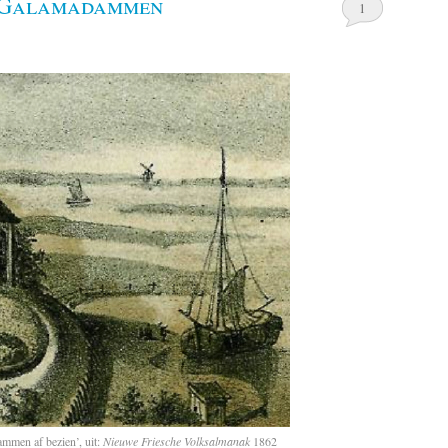
j Galamadammen
1
mmen af bezien’, uit:
Nieuwe Friesche Volksalmanak
1862