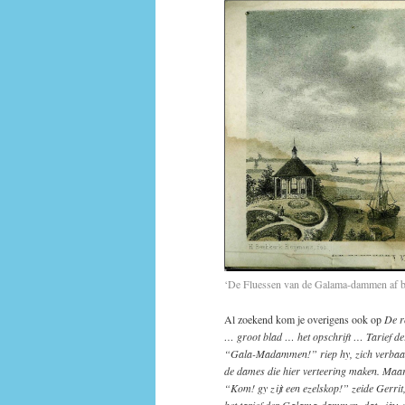
‘De Fluessen van de Galama-dammen af be
Al zoekend kom je overigens ook op
De r
… groot blad … het opschrift … Tarief 
“Gala-Madammen!” riep hy, zich verbaasd 
de dames die hier verteering maken. Maa
“Kom! gy zijt een ezelskop!” zeide Gerrit,
het tarief der Galama-dammen, dat zijn