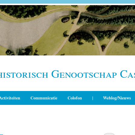
historisch Genootschap Ca
Activiteiten
Communicatie
Colofon
|
Weblog/Nieuws