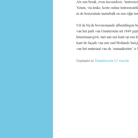
Als een break, even tussendoor, ’tentoons
Venen, via leuke, korte online tentoonstel
in de horizontale menubalk en een rijtje 
Uit de bij de bovenstaande afbeeldingen be
van het park van Gunterstein uit 1849 gepl
kluizenaarsgrot, met aan een kant op een 
kant de façade van een oud Hollands huis
van het materiaal van de ‘namaakruïne’ is
Geplaatst in
Tuinhistorie
|
1
reactie