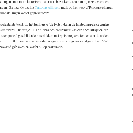
tellingen’ met mooi historisch materiaal ‘bezoeken’. Dat kan bij RHC Vecht en
lingen. Ga naar de pagina
Tentoonstellingen
, muis op het woord Tentoonstellingen
tentoonstellingen wordt gepresenteerd…
geleidende tekst: … het tuinhuisje ‘de Rots’, dat in de landschappelijke aanleg
aatst werd. Dit huisje uit 1793 was een combinatie van een speelhuisje en een
houten paneel geschilderde rotsblokken met spitsboogvensters en aan de andere
je. … In 1970 werden de restanten wegens instortingsgevaar afgebroken. Veel
 bewaard gebleven en wacht nu op restauratie.