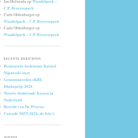
Wandelpark –
Jan Holwerda
op
C.P. Broersepark
Carla Oldenburger
op
Wandelpark – C.P. Broersepark
Carla Oldenburger
op
Wandelpark – C.P. Broersepark
RECENTE BERICHTEN
Restauratie kademuur Kasteel
Nijenrode start
Genomineerden sKBL
Ithakaprijs 2026
Nieuwe drukronde Kassen in
Nederland
Bericht van De Wiersse
Cascade MZN 2026, de foto’s
AGENDA