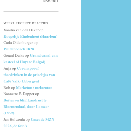
sinds 2011
MEEST RECENTE REACTIES
Xandra van den Oever
op
Koepeltje Eindenhout (Haarlem)
Carla Oldenburger
op
Wildenborch 1828
Grand canal van
Gerard Derks
op
kasteel of Huys te Balgoij
Coronaproof
Anja
op
theedrinken in de prieeltjes van
Café Valk (Ubbergen)
Merketon / melocoton
Rob
op
Nannette E. Dapper
op
Buitenverblijf Landrust te
Bloemendaal, door Lameer
(1859).
Cascade MZN
Jan Holwerda
op
2026, de foto’s