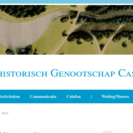
historisch Genootschap Ca
Activiteiten
Communicatie
Colofon
|
Weblog/Nieuws
 2015