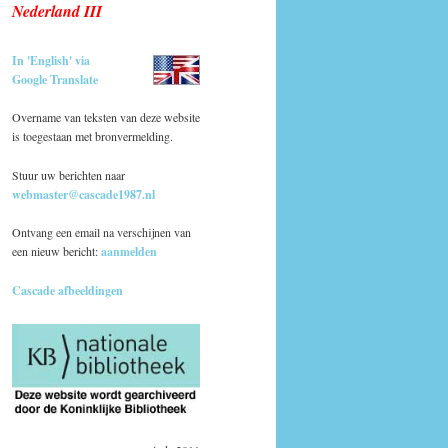
Nederland III
In 'English' via
Google Translate
Overname van teksten van deze website
is toegestaan met bronvermelding.
Stuur uw berichten naar
webmaster@cascade1987.nl
Ontvang een email na verschijnen van
een nieuw bericht:
aanmelden
Cascade afbeeldingen