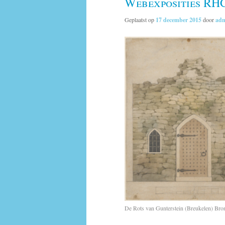
Webexposities RH
Geplaatst op
17 december 2015
door
ad
De Rots van Gunterstein (Breukelen) Br