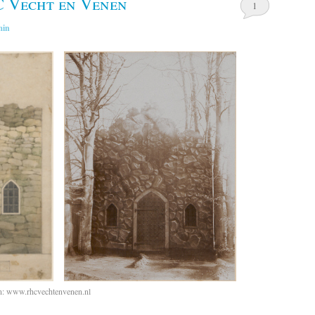
C Vecht en Venen
1
min
on: www.rhcvechtenvenen.nl