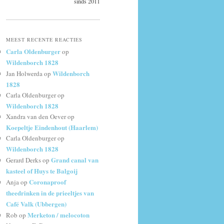
sinds 2011
MEEST RECENTE REACTIES
Carla Oldenburger
op
Wildenborch 1828
Wildenborch
Jan Holwerda
op
1828
Carla Oldenburger
op
Wildenborch 1828
Xandra van den Oever
op
Koepeltje Eindenhout (Haarlem)
Carla Oldenburger
op
Wildenborch 1828
Grand canal van
Gerard Derks
op
kasteel of Huys te Balgoij
Coronaproof
Anja
op
theedrinken in de prieeltjes van
Café Valk (Ubbergen)
Merketon / melocoton
Rob
op