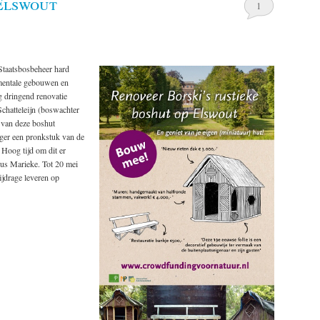
Elswout
1
Staatsbosbeheer hard
umentale gebouwen en
g dringend renovatie
Schatteleijn (boswachter
 van deze boshut
eger een pronkstuk van de
. Hoog tijd om dit er
dus Marieke. Tot 20 mei
ijdrage leveren op