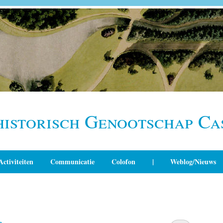
historisch Genootschap Ca
Activiteiten
Communicatie
Colofon
|
Weblog/Nieuws