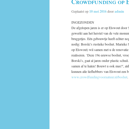
Crowdfunding op 
Geplaatst op
10 mei 2016
door
admin
INGEZONDEN
De afgelopen jaren is er op Elswout door 
gewerkt aan het herstel van de vele mon
bruggetjes. Eén gebouwtje heeft echter no
nodig: Borski’s rustieke boshut. Marieke 
op Elswout) wil samen met u de renovatie
realiseren. ‘Deze 19e eeuwse boshut, vro
Borski’s, gaat al jaren onder plastic schuil
samen af te halen! Bouwt u ook mee?’, al
kunnen alle liefhebbers van Elswout een b
www.crowdfundingvoornatuur.nl/boshut
.