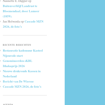
Nannette E. Dapper
op
Buitenverblijf Landrust te
Bloemendaal, door Lameer
(1859).
Cascade MZN
Jan Holwerda
op
2026, de foto’s
RECENTE BERICHTEN
Restauratie kademuur Kasteel
Nijenrode start
Genomineerden sKBL
Ithakaprijs 2026
Nieuwe drukronde Kassen in
Nederland
Bericht van De Wiersse
Cascade MZN 2026, de foto’s
AGENDA