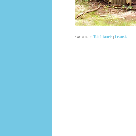
Geplaatst in
Tuinhistorie
|
1
reactie