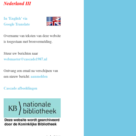
Nederland III
In 'English' via
Google Translate
Overname van teksten van deze website
is toegestaan met bronvermelding.
Stuur uw berichten naar
webmaster@cascade1987.nl
Ontvang een email na verschijnen van
een nieuw bericht:
aanmelden
Cascade afbeeldingen