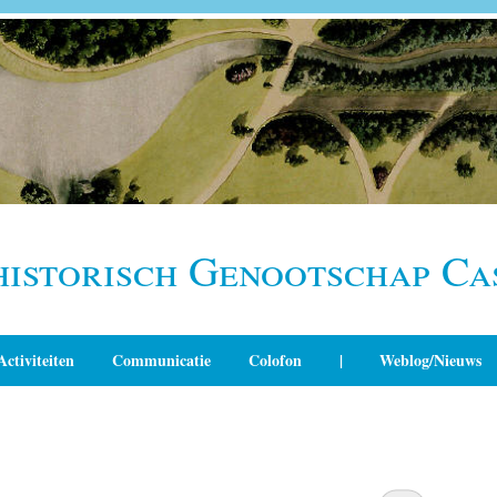
historisch Genootschap Ca
Activiteiten
Communicatie
Colofon
|
Weblog/Nieuws