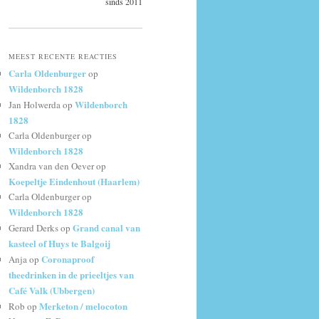
sinds 2011
MEEST RECENTE REACTIES
Carla Oldenburger
op
Wildenborch 1828
Wildenborch
Jan Holwerda
op
1828
Carla Oldenburger
op
Wildenborch 1828
Xandra van den Oever
op
Koepeltje Eindenhout (Haarlem)
Carla Oldenburger
op
Wildenborch 1828
Grand canal van
Gerard Derks
op
kasteel of Huys te Balgoij
Coronaproof
Anja
op
theedrinken in de prieeltjes van
Café Valk (Ubbergen)
Merketon / melocoton
Rob
op