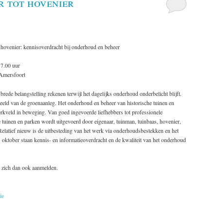
 tot hovenier
hovenier: kennisoverdracht bij onderhoud en beheer
7.00 uur
 Amersfoort
rede belangstelling rekenen terwijl het dagelijks onderhoud onderbelicht blijft.
beeld van de groenaanleg. Het onderhoud en beheer van historische tuinen en
rkveld in beweging. Van goed ingevoerde liefhebbers tot professionele
e tuinen en parken wordt uitgevoerd door eigenaar, tuinman, tuinbaas, hovenier,
 Relatief nieuw is de uitbesteding van het werk via onderhoudsbestekken en het
 oktober staan kennis- en informatieoverdracht en de kwaliteit van het onderhoud
 zich dan ook aanmelden.
ie