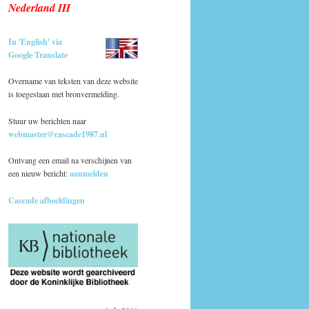
Nederland III
In 'English' via
Google Translate
Overname van teksten van deze website
is toegestaan met bronvermelding.
Stuur uw berichten naar
webmaster@cascade1987.nl
Ontvang een email na verschijnen van
een nieuw bericht:
aanmelden
Cascade afbeeldingen