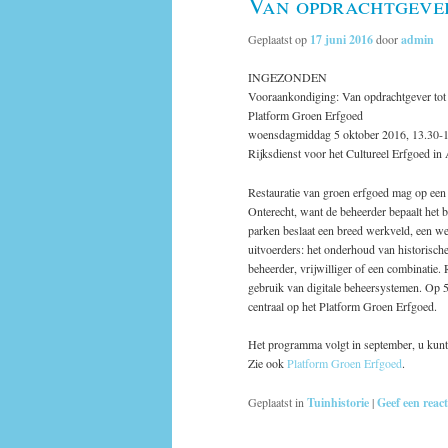
Van opdrachtgever
Geplaatst op
17 juni 2016
door
admin
INGEZONDEN
Vooraankondiging: Van opdrachtgever tot 
Platform Groen Erfgoed
woensdagmiddag 5 oktober 2016, 13.30-1
Rijksdienst voor het Cultureel Erfgoed in
Restauratie van groen erfgoed mag op een b
Onterecht, want de beheerder bepaalt het 
parken beslaat een breed werkveld, een we
uitvoerders: het onderhoud van historisch
beheerder, vrijwilliger of een combinatie.
gebruik van digitale beheersystemen. Op 5
centraal op het Platform Groen Erfgoed.
Het programma volgt in september, u kunt
Zie ook
Platform Groen Erfgoed
.
Geplaatst in
Tuinhistorie
|
Geef een react