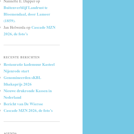
Nannette E. Dapper
op
Buitenverblijf Landrust te
Bloemendaal, door Lameer
(1859).
Cascade MZN
Jan Holwerda
op
2026, de foto’s
RECENTE BERICHTEN
Restauratie kademuur Kasteel
Nijenrode start
Genomineerden sKBL
Ithakaprijs 2026
Nieuwe drukronde Kassen in
Nederland
Bericht van De Wiersse
Cascade MZN 2026, de foto’s
AGENDA