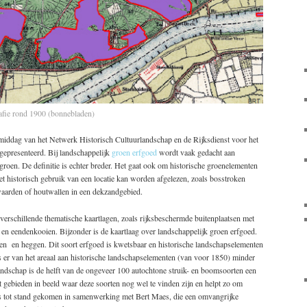
fie rond 1900 (bonnebladen)
middag van het Netwerk Historisch Cultuurlandschap en de Rijksdienst voor het
gepresenteerd. Bij landschappelijk
groen erfgoed
wordt vaak gedacht aan
 groen. De definitie is echter breder. Het gaat ook om historische groenelementen
het historisch gebruik van een locatie kan worden afgelezen, zoals bosstroken
aarden of houtwallen in een dekzandgebied.
erschillende thematische kaartlagen, zoals rijksbeschermde buitenplaatsen met
en eendenkooien. Bijzonder is de kaartlaag over landschappelijk groen erfgoed.
en en heggen. Dit soort erfgoed is kwetsbaar en historische landschapselementen
s er van het areaal aan historische landschapselementen (van voor 1850) minder
ndschap is de helft van de ongeveer 100 autochtone struik- en boomsoorten een
gebieden in beeld waar deze soorten nog wel te vinden zijn en helpt zo om
s tot stand gekomen in samenwerking met Bert Maes, die een omvangrijke