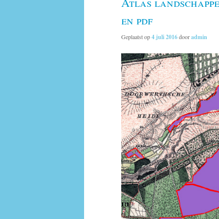
Atlas landschappe
en pdf
Geplaatst op
4 juli 2016
door
admin