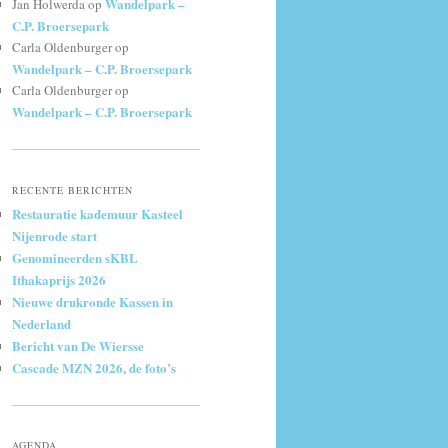
Wandelpark –
Jan Holwerda
op
C.P. Broersepark
Carla Oldenburger
op
Wandelpark – C.P. Broersepark
Carla Oldenburger
op
Wandelpark – C.P. Broersepark
RECENTE BERICHTEN
Restauratie kademuur Kasteel
Nijenrode start
Genomineerden sKBL
Ithakaprijs 2026
Nieuwe drukronde Kassen in
Nederland
Bericht van De Wiersse
Cascade MZN 2026, de foto’s
AGENDA