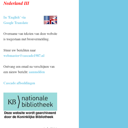
Nederland III
In 'English' via
Google Translate
Overname van teksten van deze website
is toegestaan met bronvermelding.
Stuur uw berichten naar
webmaster@cascade1987.nl
Ontvang een email na verschijnen van
een nieuw bericht:
aanmelden
Cascade afbeeldingen