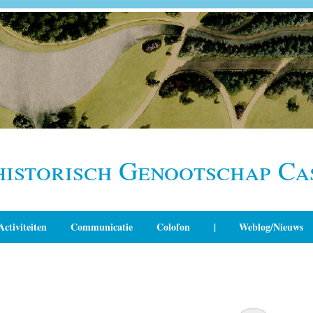
historisch Genootschap Ca
Activiteiten
Communicatie
Colofon
|
Weblog/Nieuws