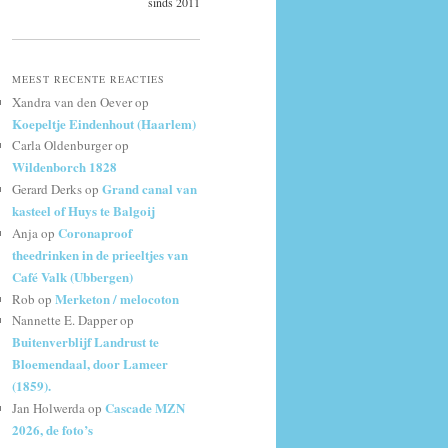
sinds 2011
MEEST RECENTE REACTIES
Xandra van den Oever
op
Koepeltje Eindenhout (Haarlem)
Carla Oldenburger
op
Wildenborch 1828
Grand canal van
Gerard Derks
op
kasteel of Huys te Balgoij
Coronaproof
Anja
op
theedrinken in de prieeltjes van
Café Valk (Ubbergen)
Merketon / melocoton
Rob
op
Nannette E. Dapper
op
Buitenverblijf Landrust te
Bloemendaal, door Lameer
(1859).
Cascade MZN
Jan Holwerda
op
2026, de foto’s