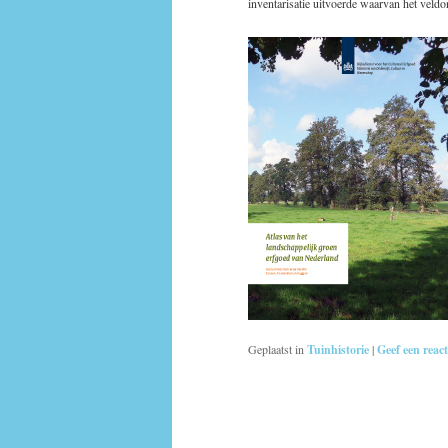
inventarisatie uitvoerde waarvan het veldo
Geplaatst in
Tuinhistorie
|
Geef een react