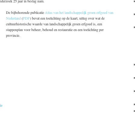
nderzoek 25 jaar in beslag nam.
De bijbehorende publicatie
Atlas van het landschappelijk groen erfgoed van
Nederland
(
PDF
) bevat een toelichting op de kaart, uitleg over wat de
cultuurhistorische waarde van landschappelijk groen erfgoed is, een
stappenplan voor beheer, behoud en restauratie en een toelichting per
provincie.
ie