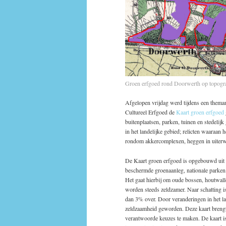
Groen erfgoed rond Doorwerth op topogra
Afgelopen vrijdag werd tijdens een thema
Cultureel Erfgoed de
Kaart groen erfgoed
buitenplaatsen, parken, tuinen en stedelijk
in het landelijke gebied; relicten waaraan 
rondom akkercomplexen, heggen in uiterw
De Kaart groen erfgoed is opgebouwd uit v
beschermde groenaanleg, nationale parken 
Het gaat hierbij om oude bossen, houtwall
worden steeds zeldzamer. Naar schatting i
dan 3% over. Door veranderingen in het la
zeldzaamheid geworden. Deze kaart brengt 
verantwoorde keuzes te maken. De kaart i