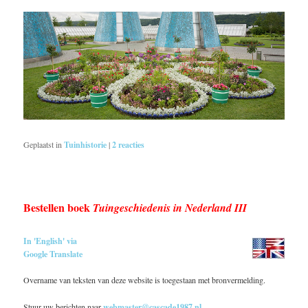
Geplaatst in
Tuinhistorie
|
2
reacties
Bestellen boek
Tuingeschiedenis in Nederland III
In 'English' via
Google Translate
Overname van teksten van deze website is toegestaan met bronvermelding.
Stuur uw berichten naar
webmaster@cascade1987.nl