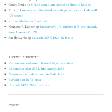
Grand canal van kasteel of Huys te Balgoij
Gerard Derks
op
Coronaproof theedrinken in de prieeltjes van Café Valk
Anja
op
(Ubbergen)
Merketon / melocoton
Rob
op
Buitenverblijf Landrust te Bloemendaal,
Nannette E. Dapper
op
door Lameer (1859).
Cascade MZN 2026, de foto’s
Jan Holwerda
op
RECENTE BERICHTEN
Restauratie kademuur Kasteel Nijenrode start
Genomineerden sKBL Ithakaprijs 2026
Nieuwe drukronde Kassen in Nederland
Bericht van De Wiersse
Cascade MZN 2026, de foto’s
AGENDA