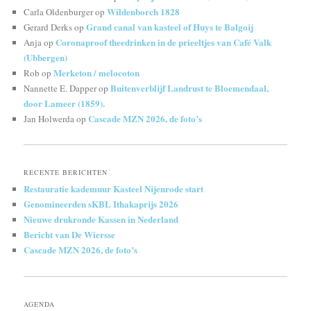
Wildenborch 1828
Carla Oldenburger
op
Grand canal van kasteel of Huys te Balgoij
Gerard Derks
op
Coronaproof theedrinken in de prieeltjes van Café Valk
Anja
op
(Ubbergen)
Merketon / melocoton
Rob
op
Buitenverblijf Landrust te Bloemendaal,
Nannette E. Dapper
op
door Lameer (1859).
Cascade MZN 2026, de foto’s
Jan Holwerda
op
RECENTE BERICHTEN
Restauratie kademuur Kasteel Nijenrode start
Genomineerden sKBL Ithakaprijs 2026
Nieuwe drukronde Kassen in Nederland
Bericht van De Wiersse
Cascade MZN 2026, de foto’s
AGENDA