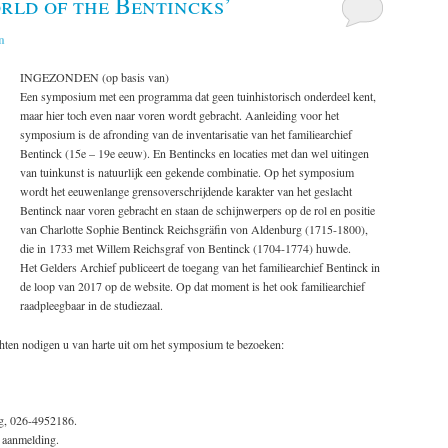
rld of the Bentincks’
n
INGEZONDEN (op basis van)
Een symposium met een programma dat geen tuinhistorisch onderdeel kent,
maar hier toch even naar voren wordt gebracht. Aanleiding voor het
symposium is de afronding van de inventarisatie van het familiearchief
Bentinck (15e – 19e eeuw). En Bentincks en locaties met dan wel uitingen
van tuinkunst is natuurlijk een gekende combinatie. Op het symposium
wordt het eeuwenlange grensoverschrijdende karakter van het geslacht
Bentinck naar voren gebracht en staan de schijnwerpers op de rol en positie
van Charlotte Sophie Bentinck Reichsgräfin von Aldenburg (1715-1800),
die in 1733 met Willem Reichsgraf von Bentinck (1704-1774) huwde.
Het Gelders Archief publiceert de toegang van het familiearchief Bentinck in
de loop van 2017 op de website. Op dat moment is het ook familiearchief
raadpleegbaar in de studiezaal.
ten nodigen u van harte uit om het symposium te bezoeken:
g, 026-4952186.
n aanmelding.