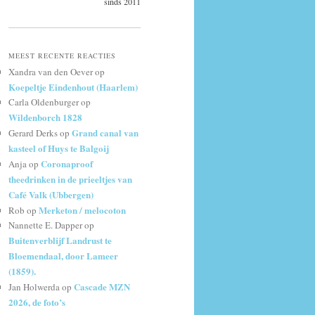
sinds 2011
MEEST RECENTE REACTIES
Xandra van den Oever
op
Koepeltje Eindenhout (Haarlem)
Carla Oldenburger
op
Wildenborch 1828
Grand canal van
Gerard Derks
op
kasteel of Huys te Balgoij
Coronaproof
Anja
op
theedrinken in de prieeltjes van
Café Valk (Ubbergen)
Merketon / melocoton
Rob
op
Nannette E. Dapper
op
Buitenverblijf Landrust te
Bloemendaal, door Lameer
(1859).
Cascade MZN
Jan Holwerda
op
2026, de foto’s