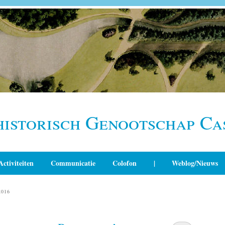
historisch Genootschap Ca
Activiteiten
Communicatie
Colofon
|
Weblog/Nieuws
2016