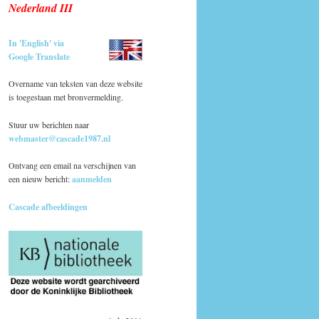
Nederland III
In 'English' via
Google Translate
Overname van teksten van deze website
is toegestaan met bronvermelding.
Stuur uw berichten naar
webmaster@cascade1987.nl
Ontvang een email na verschijnen van
een nieuw bericht:
aanmelden
Cascade afbeeldingen