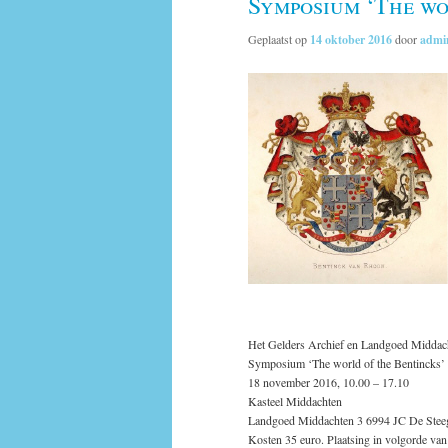
Symposium ‘The wo
Geplaatst op
14 oktober 2016
door
admi
Het Gelders Archief en Landgoed Middach
Symposium ‘The world of the Bentincks’
18 november 2016, 10.00 – 17.10
Kasteel Middachten
Landgoed Middachten 3 6994 JC De Stee
Kosten 35 euro. Plaatsing in volgorde va