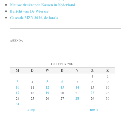
Nieuwe drukronde Kassen in Nederland
Bericht van De Wiersse
Cascade MZN 2026, de foto’s
AGENDA
OKTOBER 2016
M
D
W
D
V
Z
Z
1
2
3
4
5
6
7
8
9
10
11
12
13
14
15
16
17
18
19
20
21
22
23
24
25
26
27
28
29
30
31
« sep
nov »