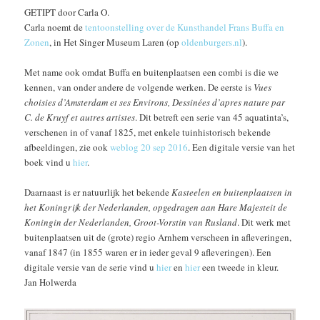
GETIPT door Carla O.
Carla noemt de
tentoonstelling over de Kunsthandel Frans Buffa en
Zonen
, in Het Singer Museum Laren (op
oldenburgers.nl
).
Met name ook omdat Buffa en buitenplaatsen een combi is die we
kennen, van onder andere de volgende werken. De eerste is
Vues
choisies d’Amsterdam et ses Environs, Dessinées d’apres nature par
C. de Kruyf et autres artistes
. Dit betreft een serie van 45 aquatinta’s,
verschenen in of vanaf 1825, met enkele tuinhistorisch bekende
afbeeldingen, zie ook
weblog 20 sep 2016
. Een digitale versie van het
boek vind u
hier
.
Daarnaast is er natuurlijk het bekende
Kasteelen en buitenplaatsen in
het Koningrijk der Nederlanden, opgedragen aan Hare Majesteit de
Koningin der Nederlanden, Groot-Vorstin van Rusland
. Dit werk met
buitenplaatsen uit de (grote) regio Arnhem verscheen in afleveringen,
vanaf 1847 (in 1855 waren er in ieder geval 9 afleveringen). Een
digitale versie van de serie vind u
hier
en
hier
een tweede in kleur.
Jan Holwerda