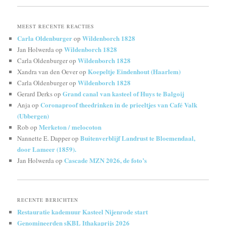
MEEST RECENTE REACTIES
Carla Oldenburger
Wildenborch 1828
op
Wildenborch 1828
Jan Holwerda
op
Wildenborch 1828
Carla Oldenburger
op
Koepeltje Eindenhout (Haarlem)
Xandra van den Oever
op
Wildenborch 1828
Carla Oldenburger
op
Grand canal van kasteel of Huys te Balgoij
Gerard Derks
op
Coronaproof theedrinken in de prieeltjes van Café Valk
Anja
op
(Ubbergen)
Merketon / melocoton
Rob
op
Buitenverblijf Landrust te Bloemendaal,
Nannette E. Dapper
op
door Lameer (1859).
Cascade MZN 2026, de foto’s
Jan Holwerda
op
RECENTE BERICHTEN
Restauratie kademuur Kasteel Nijenrode start
Genomineerden sKBL Ithakaprijs 2026