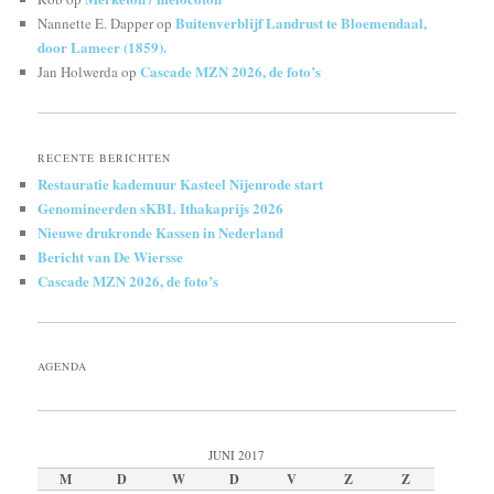
Buitenverblijf Landrust te Bloemendaal,
Nannette E. Dapper
op
door Lameer (1859).
Cascade MZN 2026, de foto’s
Jan Holwerda
op
RECENTE BERICHTEN
Restauratie kademuur Kasteel Nijenrode start
Genomineerden sKBL Ithakaprijs 2026
Nieuwe drukronde Kassen in Nederland
Bericht van De Wiersse
Cascade MZN 2026, de foto’s
AGENDA
JUNI 2017
M
D
W
D
V
Z
Z