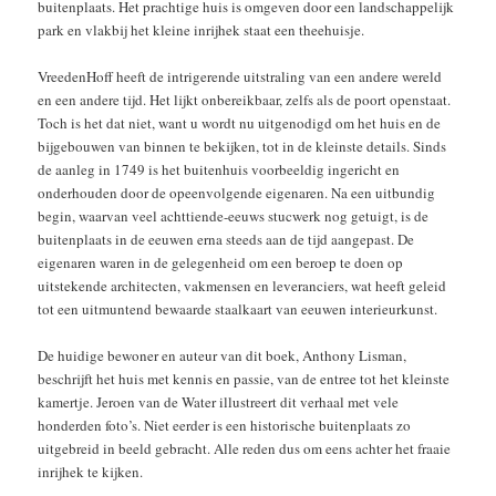
buitenplaats. Het prachtige huis is omgeven door een landschappelijk
park en vlakbij het kleine inrijhek staat een theehuisje.
VreedenHoff heeft de intrigerende uitstraling van een andere wereld
en een andere tijd. Het lijkt onbereikbaar, zelfs als de poort openstaat.
Toch is het dat niet, want u wordt nu uitgenodigd om het huis en de
bijgebouwen van binnen te bekijken, tot in de kleinste details. Sinds
de aanleg in 1749 is het buitenhuis voorbeeldig ingericht en
onderhouden door de opeenvolgende eigenaren. Na een uitbundig
begin, waarvan veel achttiende-eeuws stucwerk nog getuigt, is de
buitenplaats in de eeuwen erna steeds aan de tijd aangepast. De
eigenaren waren in de gelegenheid om een beroep te doen op
uitstekende architecten, vakmensen en leveranciers, wat heeft geleid
tot een uitmuntend bewaarde staalkaart van eeuwen interieurkunst.
De huidige bewoner en auteur van dit boek, Anthony Lisman,
beschrijft het huis met kennis en passie, van de entree tot het kleinste
kamertje. Jeroen van de Water illustreert dit verhaal met vele
honderden foto’s. Niet eerder is een historische buitenplaats zo
uitgebreid in beeld gebracht. Alle reden dus om eens achter het fraaie
inrijhek te kijken.