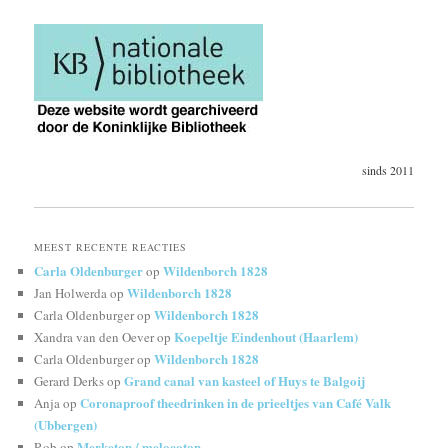
sinds 2011
MEEST RECENTE REACTIES
Carla Oldenburger
Wildenborch 1828
op
Wildenborch 1828
Jan Holwerda
op
Wildenborch 1828
Carla Oldenburger
op
Koepeltje Eindenhout (Haarlem)
Xandra van den Oever
op
Wildenborch 1828
Carla Oldenburger
op
Grand canal van kasteel of Huys te Balgoij
Gerard Derks
op
Coronaproof theedrinken in de prieeltjes van Café Valk
Anja
op
(Ubbergen)
Merketon / melocoton
Rob
op