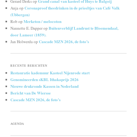
Grand canal van kasteel of Huys te Balgoij
Gerard Derks
op
Coronaproof theedrinken in de prieeltjes van Café Valk
Anja
op
(Ubbergen)
Merketon / melocoton
Rob
op
Buitenverblijf Landrust te Bloemendaal,
Nannette E. Dapper
op
door Lameer (1859).
Cascade MZN 2026, de foto’s
Jan Holwerda
op
RECENTE BERICHTEN
Restauratie kademuur Kasteel Nijenrode start
Genomineerden sKBL Ithakaprijs 2026
Nieuwe drukronde Kassen in Nederland
Bericht van De Wiersse
Cascade MZN 2026, de foto’s
AGENDA