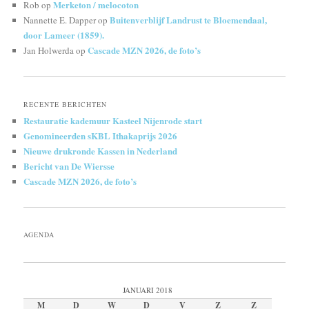
Merketon / melocoton
Rob
op
Buitenverblijf Landrust te Bloemendaal,
Nannette E. Dapper
op
door Lameer (1859).
Cascade MZN 2026, de foto’s
Jan Holwerda
op
RECENTE BERICHTEN
Restauratie kademuur Kasteel Nijenrode start
Genomineerden sKBL Ithakaprijs 2026
Nieuwe drukronde Kassen in Nederland
Bericht van De Wiersse
Cascade MZN 2026, de foto’s
AGENDA
JANUARI 2018
M
D
W
D
V
Z
Z