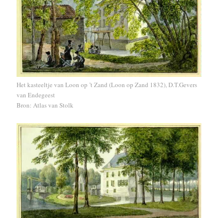
Het kasteeltje van Loon op ’t Zand (Loon op Zand 1832), D.T.Gevers
van Endegeest
Bron: Atlas van Stolk