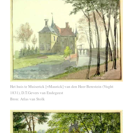
Het huis te Muiserick [=Maurick] van den Heer Berestein (Vught
1831), D.T.Gevers van Endegeest
Bron: Atlas van Stolk