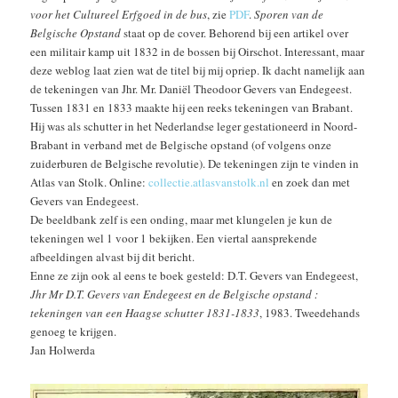
voor het Cultureel Erfgoed in de bus
, zie
PDF
.
Sporen van de
Belgische Opstand
staat op de cover. Behorend bij een artikel over
een militair kamp uit 1832 in de bossen bij Oirschot. Interessant, maar
deze weblog laat zien wat de titel bij mij opriep. Ik dacht namelijk aan
de tekeningen van Jhr. Mr. Daniël Theodoor Gevers van Endegeest.
Tussen 1831 en 1833 maakte hij een reeks tekeningen van Brabant.
Hij was als schutter in het Nederlandse leger gestationeerd in Noord-
Brabant in verband met de Belgische opstand (of volgens onze
zuiderburen de Belgische revolutie). De tekeningen zijn te vinden in
Atlas van Stolk. Online:
collectie.atlasvanstolk.nl
en zoek dan met
Gevers van Endegeest.
De beeldbank zelf is een onding, maar met klungelen je kun de
tekeningen wel 1 voor 1 bekijken. Een viertal aansprekende
afbeeldingen alvast bij dit bericht.
Enne ze zijn ook al eens te boek gesteld: D.T. Gevers van Endegeest,
Jhr Mr D.T. Gevers van Endegeest en de Belgische opstand :
tekeningen van een Haagse schutter 1831-1833
, 1983. Tweedehands
genoeg te krijgen.
Jan Holwerda