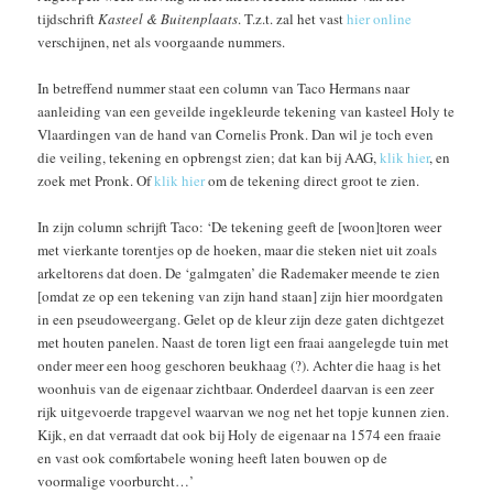
tijdschrift
Kasteel & Buitenplaats
. T.z.t. zal het vast
hier online
verschijnen, net als voorgaande nummers.
In betreffend nummer staat een column van Taco Hermans naar
aanleiding van een geveilde ingekleurde tekening van kasteel Holy te
Vlaardingen van de hand van Cornelis Pronk. Dan wil je toch even
die veiling, tekening en opbrengst zien; dat kan bij AAG,
klik hier
, en
zoek met Pronk. Of
klik hier
om de tekening direct groot te zien.
In zijn column schrijft Taco: ‘De tekening geeft de [woon]toren weer
met vierkante torentjes op de hoeken, maar die steken niet uit zoals
arkeltorens dat doen. De ‘galmgaten’ die Rademaker meende te zien
[omdat ze op een tekening van zijn hand staan] zijn hier moordgaten
in een pseudoweergang. Gelet op de kleur zijn deze gaten dichtgezet
met houten panelen. Naast de toren ligt een fraai aangelegde tuin met
onder meer een hoog geschoren beukhaag (?). Achter die haag is het
woonhuis van de eigenaar zichtbaar. Onderdeel daarvan is een zeer
rijk uitgevoerde trapgevel waarvan we nog net het topje kunnen zien.
Kijk, en dat verraadt dat ook bij Holy de eigenaar na 1574 een fraaie
en vast ook comfortabele woning heeft laten bouwen op de
voormalige voorburcht…’