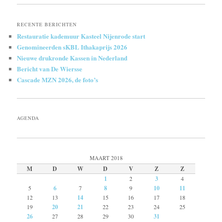
RECENTE BERICHTEN
Restauratie kademuur Kasteel Nijenrode start
Genomineerden sKBL Ithakaprijs 2026
Nieuwe drukronde Kassen in Nederland
Bericht van De Wiersse
Cascade MZN 2026, de foto’s
AGENDA
MAART 2018
M
D
W
D
V
Z
Z
1
2
3
4
5
6
7
8
9
10
11
12
13
14
15
16
17
18
19
20
21
22
23
24
25
26
27
28
29
30
31