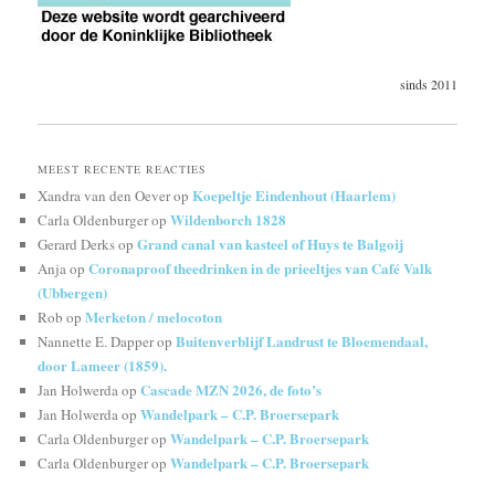
sinds 2011
MEEST RECENTE REACTIES
Koepeltje Eindenhout (Haarlem)
Xandra van den Oever
op
Wildenborch 1828
Carla Oldenburger
op
Grand canal van kasteel of Huys te Balgoij
Gerard Derks
op
Coronaproof theedrinken in de prieeltjes van Café Valk
Anja
op
(Ubbergen)
Merketon / melocoton
Rob
op
Buitenverblijf Landrust te Bloemendaal,
Nannette E. Dapper
op
door Lameer (1859).
Cascade MZN 2026, de foto’s
Jan Holwerda
op
Wandelpark – C.P. Broersepark
Jan Holwerda
op
Wandelpark – C.P. Broersepark
Carla Oldenburger
op
Wandelpark – C.P. Broersepark
Carla Oldenburger
op