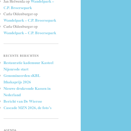
Wandelpark –
Jan Holwerda
op
C.P. Broersepark
Carla Oldenburger
op
Wandelpark – C.P. Broersepark
Carla Oldenburger
op
Wandelpark – C.P. Broersepark
RECENTE BERICHTEN
Restauratie kademuur Kasteel
Nijenrode start
Genomineerden sKBL
Ithakaprijs 2026
Nieuwe drukronde Kassen in
Nederland
Bericht van De Wiersse
Cascade MZN 2026, de foto’s
AGENDA