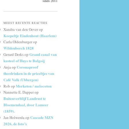
sinds 2011
MEEST RECENTE REACTIES
Xandra van den Oever
op
Koepeltje Eindenhout (Haarlem)
Carla Oldenburger
op
Wildenborch 1828
Grand canal van
Gerard Derks
op
kasteel of Huys te Balgoij
Coronaproof
Anja
op
theedrinken in de prieeltjes van
Café Valk (Ubbergen)
Merketon / melocoton
Rob
op
Nannette E. Dapper
op
Buitenverblijf Landrust te
Bloemendaal, door Lameer
(1859).
Cascade MZN
Jan Holwerda
op
2026, de foto’s