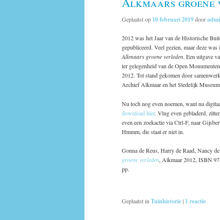
Alkmaars groene 
Geplaatst op
10 februari 2019
door
adm
2012 was het Jaar van de Historische Buite
gepubliceerd. Veel gezien, maar deze was 
Alkmaars groene verleden
. Een uitgave v
ter gelegenheid van de Open Monumenten
2012. Tot stand gekomen door samenwerk
Archief Alkmaar en het Stedelijk Museum
Nu toch nog even noemen, want nu digitaa
download hier
. Vlug even gebladerd, zitte
even een zoekactie via Ctrl-F, naar Gijsber
Hmmm, die staat er niet in.
Gonna de Reus, Harry de Raad, Nancy de 
groene verleden
, Alkmaar 2012, ISBN 97
pp.
Geplaatst in
Tuinhistorie
|
1
reactie