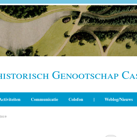
historisch Genootschap Ca
Activiteiten
Communicatie
Colofon
|
Weblog/Nieuws
2019