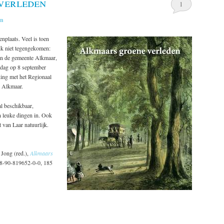
verleden
1
in
nplaats. Veel is toen
ik niet tegengekomen:
an de gemeente Alkmaar,
dag op 8 september
ing met het Regionaal
 Alkmaar.
l beschikbaar,
n leuke dingen in. Ook
t van Laar natuurlijk.
Jong (red.),
Alkmaars
8-90-819652-0-0, 185