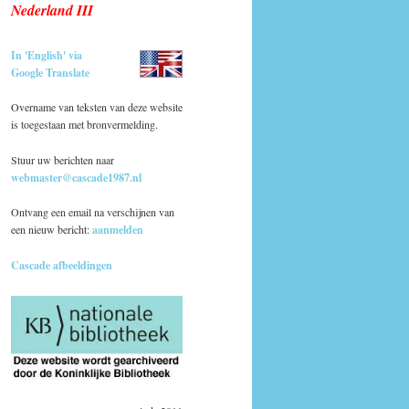
Nederland III
In 'English' via
Google Translate
Overname van teksten van deze website
is toegestaan met bronvermelding.
Stuur uw berichten naar
webmaster@cascade1987.nl
Ontvang een email na verschijnen van
een nieuw bericht:
aanmelden
Cascade afbeeldingen