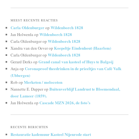
MEEST RECENTE REACTIES
Carla Oldenburger
Wildenborch 1828
op
Wildenborch 1828
Jan Holwerda
op
Wildenborch 1828
Carla Oldenburger
op
Koepeltje Eindenhout (Haarlem)
Xandra van den Oever
op
Wildenborch 1828
Carla Oldenburger
op
Grand canal van kasteel of Huys te Balgoij
Gerard Derks
op
Coronaproof theedrinken in de prieeltjes van Café Valk
Anja
op
(Ubbergen)
Merketon / melocoton
Rob
op
Buitenverblijf Landrust te Bloemendaal,
Nannette E. Dapper
op
door Lameer (1859).
Cascade MZN 2026, de foto’s
Jan Holwerda
op
RECENTE BERICHTEN
Restauratie kademuur Kasteel Nijenrode start