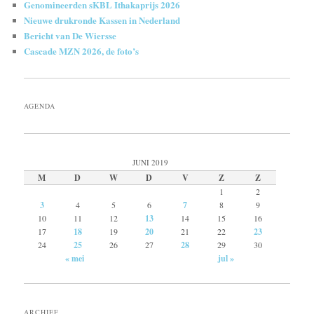
Genomineerden sKBL Ithakaprijs 2026
Nieuwe drukronde Kassen in Nederland
Bericht van De Wiersse
Cascade MZN 2026, de foto’s
AGENDA
JUNI 2019
M
D
W
D
V
Z
Z
1
2
3
4
5
6
7
8
9
10
11
12
13
14
15
16
17
18
19
20
21
22
23
24
25
26
27
28
29
30
« mei
jul »
ARCHIEF