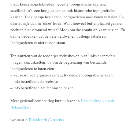
biedt keuzemogelijkheden: recente topografische kaarten,
satellietfoto’s, een hoogtekaart en ook historische topografische
kaarten. Tot slot zijn bestaande landgoederen naar voren te halen. En
daar kom je dan in ‘onze’ hoek. Want hoeveel buitenplaatseigenaren
zochten niet stromend water? Mooi om die combi op kaart te zien. En
dan te bedenken dat de vele verdwenen buitenplaatsen en
landgoederen er niet tussen staan.
Ten aanzien van de icoontjes rechtsboven, van links naar rechts
– lagen aan/uitzetten; bv om de begrenzing van bestaande
landgoederen te laten zien
– keuze uit achtergrondkaarten; bv oudere topografische kaart
– info betreffende de website
– info betreffende het fenomeen beken
Meer gedetailleerde uitleg kunt u lezen in
Handleiding voor de
BekenAtlas
.
Geplaatst in
Tuinhistorie
|
2
reacties