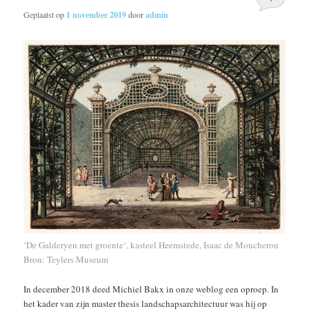
Geplaatst op
1 november 2019
door
admin
‘
De Galderyen met groente
‘, kasteel Heemstede, Isaac de Moucheron
Bron: Teylers Museum
In december 2018 deed Michiel Bakx in onze weblog een oproep. In
het kader van zijn master thesis landschapsarchitectuur was hij op