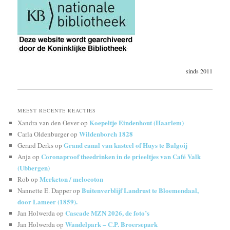
sinds 2011
MEEST RECENTE REACTIES
Koepeltje Eindenhout (Haarlem)
Xandra van den Oever
op
Wildenborch 1828
Carla Oldenburger
op
Grand canal van kasteel of Huys te Balgoij
Gerard Derks
op
Coronaproof theedrinken in de prieeltjes van Café Valk
Anja
op
(Ubbergen)
Merketon / melocoton
Rob
op
Buitenverblijf Landrust te Bloemendaal,
Nannette E. Dapper
op
door Lameer (1859).
Cascade MZN 2026, de foto’s
Jan Holwerda
op
Wandelpark – C.P. Broersepark
Jan Holwerda
op