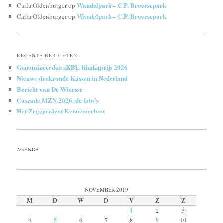
Wandelpark – C.P. Broersepark
Carla Oldenburger
op
Wandelpark – C.P. Broersepark
Carla Oldenburger
op
RECENTE BERICHTEN
Genomineerden sKBL Ithakaprijs 2026
Nieuwe drukronde Kassen in Nederland
Bericht van De Wiersse
Cascade MZN 2026, de foto’s
Het Zegepralent Kennemerlant
AGENDA
NOVEMBER 2019
M
D
W
D
V
Z
Z
1
2
3
4
5
6
7
8
9
10