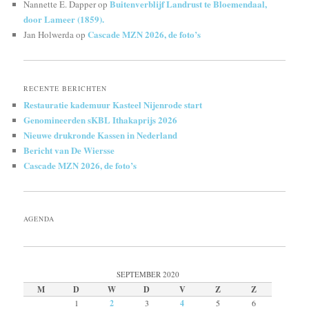
Buitenverblijf Landrust te Bloemendaal,
Nannette E. Dapper
op
door Lameer (1859).
Cascade MZN 2026, de foto’s
Jan Holwerda
op
RECENTE BERICHTEN
Restauratie kademuur Kasteel Nijenrode start
Genomineerden sKBL Ithakaprijs 2026
Nieuwe drukronde Kassen in Nederland
Bericht van De Wiersse
Cascade MZN 2026, de foto’s
AGENDA
SEPTEMBER 2020
M
D
W
D
V
Z
Z
1
2
3
4
5
6