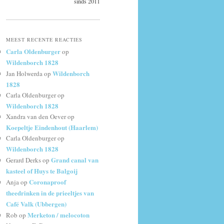
sinds 2011
MEEST RECENTE REACTIES
Carla Oldenburger
op
Wildenborch 1828
Wildenborch
Jan Holwerda
op
1828
Carla Oldenburger
op
Wildenborch 1828
Xandra van den Oever
op
Koepeltje Eindenhout (Haarlem)
Carla Oldenburger
op
Wildenborch 1828
Grand canal van
Gerard Derks
op
kasteel of Huys te Balgoij
Coronaproof
Anja
op
theedrinken in de prieeltjes van
Café Valk (Ubbergen)
Merketon / melocoton
Rob
op