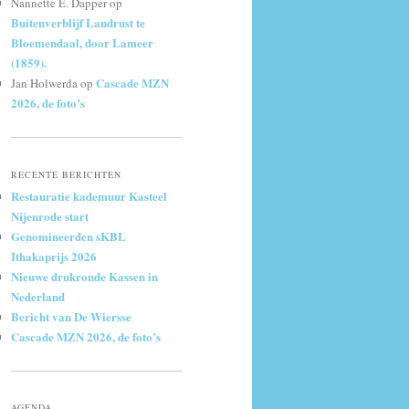
Nannette E. Dapper
op
Buitenverblijf Landrust te
Bloemendaal, door Lameer
(1859).
Cascade MZN
Jan Holwerda
op
2026, de foto’s
RECENTE BERICHTEN
Restauratie kademuur Kasteel
Nijenrode start
Genomineerden sKBL
Ithakaprijs 2026
Nieuwe drukronde Kassen in
Nederland
Bericht van De Wiersse
Cascade MZN 2026, de foto’s
AGENDA