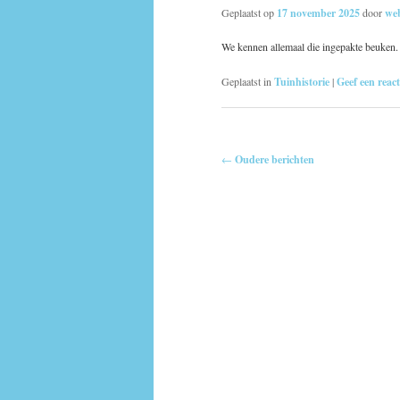
Geplaatst op
17 november 2025
door
we
We kennen allemaal die ingepakte beuken
Geplaatst in
Tuinhistorie
|
Geef een react
Berichtnavigatie
←
Oudere berichten