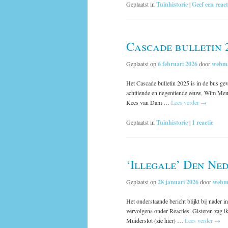
Geplaatst in
Tuinhistorie
|
Geef een react
Cascade bulletin 2
Geplaatst op
6 februari 2026
door
webma
Het Cascade bulletin 2025 is in de bus gev
achttiende en negentiende eeuw, Wim Meu
Kees van Dam …
Lees verder
→
Geplaatst in
Tuinhistorie
|
1
reactie
‘Illegale’ Den Ne
Geplaatst op
28 januari 2026
door
webm
Het onderstaande bericht blijkt bij nader i
vervolgens onder Reacties. Gisteren zag 
Muiderslot (zie hier) …
Lees verder
→