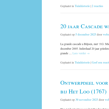
Geplaatst in
Tuinhistorie
|
2
reacties
20 jaar Cascade w
Geplaatst op
5 december 2025
door
webm
La grande cascade a Biljoen, met ‘J:G: Mic
december 2005. Inderdaad 20 jaar geleden.
grande …
Lees verder
→
Geplaatst in
Tuinhistorie
|
Geef een react
Ontwerpdeel voor
bij Het Loo (1767)
Geplaatst op
30 november 2025
door
we
Plan tot beplantinge van het Heydevelt tu