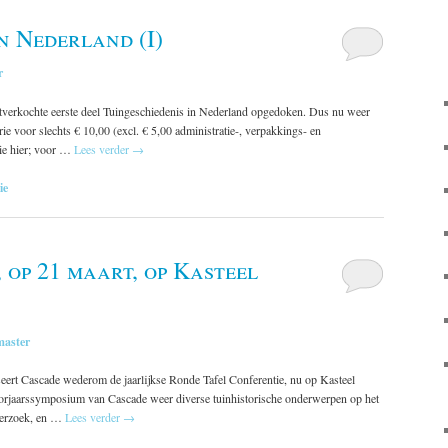
n Nederland (I)
r
 uitverkochte eerste deel Tuingeschiedenis in Nederland opgedoken. Dus nu weer
rie voor slechts € 10,00 (excl. € 5,00 administratie-, verpakkings- en
ie hier; voor …
Lees verder
→
ie
 op 21 maart, op Kasteel
aster
ert Cascade wederom de jaarlijkse Ronde Tafel Conferentie, nu op Kasteel
voorjaarssymposium van Cascade weer diverse tuinhistorische onderwerpen op het
derzoek, en …
Lees verder
→