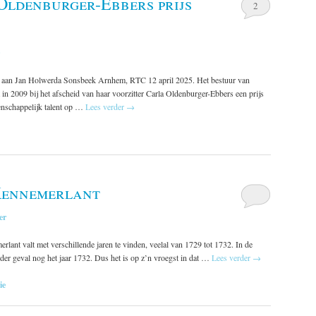
Oldenburger-Ebbers prijs
2
js aan Jan Holwerda Sonsbeek Arnhem, RTC 12 april 2025. Het bestuur van
in 2009 bij het afscheid van haar voorzitter Carla Oldenburger-Ebbers een prijs
enschappelijk talent op …
Lees verder
→
Kennemerlant
er
lant valt met verschillende jaren te vinden, veelal van 1729 tot 1732. In de
ieder geval nog het jaar 1732. Dus het is op z’n vroegst in dat …
Lees verder
→
ie