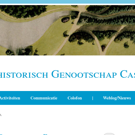
historisch Genootschap Ca
Activiteiten
Communicatie
Colofon
|
Weblog/Nieuws
A