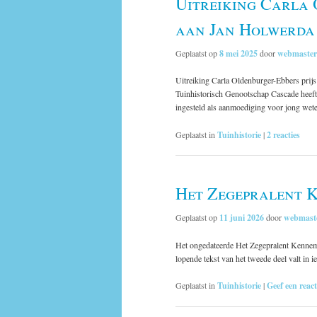
Uitreiking Carla 
aan Jan Holwerda
Geplaatst op
8 mei 2025
door
webmaster
Uitreiking Carla Oldenburger-Ebbers pri
Tuinhistorisch Genootschap Cascade heeft 
ingesteld als aanmoediging voor jong wet
Geplaatst in
Tuinhistorie
|
2
reacties
Het Zegepralent 
Geplaatst op
11 juni 2026
door
webmast
Het ongedateerde Het Zegepralent Kennemer
lopende tekst van het tweede deel valt in 
Geplaatst in
Tuinhistorie
|
Geef een react