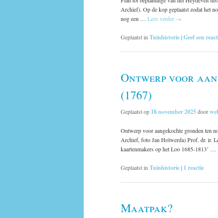
Archief). Op de kop geplaatst zodat het no
nog een …
Lees verder
→
Geplaatst in
Tuinhistorie
|
Geef een react
Ontwerp voor aang
(1767)
Geplaatst op
18 november 2025
door
we
Ontwerp voor aangekochte gronden ten no
Archief, foto Jan Holwerda) Prof. dr. ir. 
kaartenmakers op het Loo 1685-1813’ …
Geplaatst in
Tuinhistorie
|
1
reactie
Maatpak?