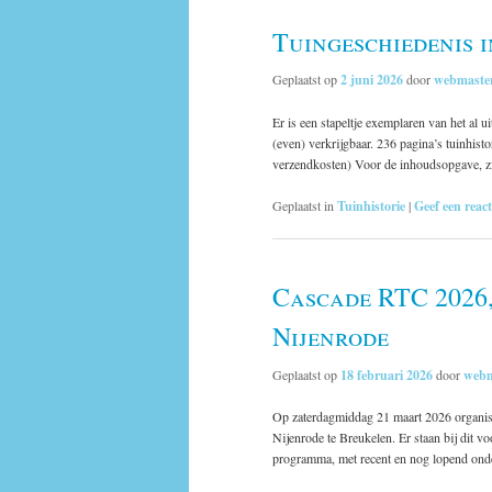
Tuingeschiedenis i
Geplaatst op
2 juni 2026
door
webmaste
Er is een stapeltje exemplaren van het al
(even) verkrijgbaar. 236 pagina’s tuinhisto
verzendkosten) Voor de inhoudsopgave, z
Geplaatst in
Tuinhistorie
|
Geef een react
Cascade RTC 2026,
Nijenrode
Geplaatst op
18 februari 2026
door
webm
Op zaterdagmiddag 21 maart 2026 organise
Nijenrode te Breukelen. Er staan bij dit 
programma, met recent en nog lopend on