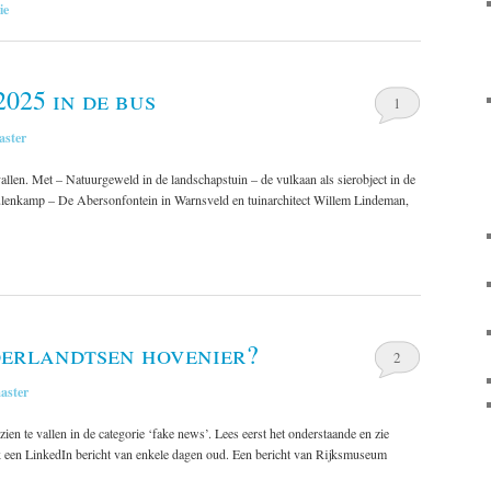
ie
025 in de bus
1
ster
allen. Met – Natuurgeweld in de landschapstuin – de vulkaan als sierobject in de
lenkamp – De Abersonfontein in Warnsveld en tuinarchitect Willem Lindeman,
derlandtsen hovenier?
2
aster
nzien te vallen in de categorie ‘fake news’. Lees eerst het onderstaande en zie
ik een LinkedIn bericht van enkele dagen oud. Een bericht van Rijksmuseum