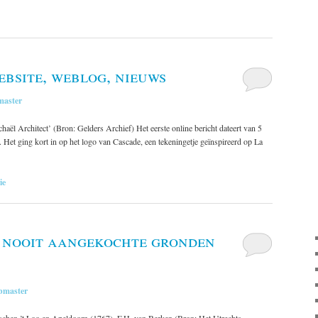
ebsite, weblog, nieuws
aster
haël Architect’ (Bron: Gelders Archief) Het eerste online bericht dateert van 5
 Het ging kort in op het logo van Cascade, een tekeningetje geïnspireerd op La
ie
 nooit aangekochte gronden
bmaster
sschen ’t Loo en Apeldoorn (1767), F.H. van Berken (Bron: Het Utrechts