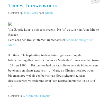
Trouw Tuinwedstrijd
Geplaatst op
23 mei 2006
door
admin
Via Google kom je nog eens ergens. Nu ‘in’ de tuin van Anne Mieke
Backer.
Lees eens het Trouw internet krantenartikel
Kleine hommage aan
Marie
Ik citeer: ‘De beplanting in deze tuin is gebaseerd op de
briefwisseling die Carolus Clusius en Marie de Brimeu voerden tussen
1571 en 1590’. ‘Tot dan toe had de katholieke kerk de bloemen een
betekenis en plaats gegeven…’. ‘Marie en Clusius beschouwden
bloemen nog wel als een bewijs van Gods schepping, maar
discussieerden voortdurend over ‘een nieuwe harmonie’ in de tuin’.
JH
Geplaatst in
0. Algemeen
|
1
reactie