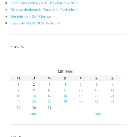
Genomineerden sKBL Ithakaprijs 2026
Nieuwe drukronde Kassen in Nederland
Bericht van De Wiersse
Cascade MZN 2026, de foto’s
AGENDA
MEI 2006
M
D
W
D
V
Z
Z
1
2
3
4
5
6
7
8
9
10
11
12
13
14
15
16
17
18
19
20
21
22
23
24
25
26
27
28
29
30
31
« apr
jun »
ARCHIEF