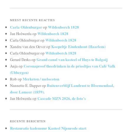
MEEST RECENTE REACTIES
Carla Oldenburger
Wildenborch 1828
op
Wildenborch 1828
Jan Holwerda
op
Wildenborch 1828
Carla Oldenburger
op
Koepeltje Eindenhout (Haarlem)
Xandra van den Oever
op
Wildenborch 1828
Carla Oldenburger
op
Grand canal van kasteel of Huys te Balgoij
Gerard Derks
op
Coronaproof theedrinken in de prieeltjes van Café Valk
Anja
op
(Ubbergen)
Merketon / melocoton
Rob
op
Buitenverblijf Landrust te Bloemendaal,
Nannette E. Dapper
op
door Lameer (1859).
Cascade MZN 2026, de foto’s
Jan Holwerda
op
RECENTE BERICHTEN
Restauratie kademuur Kasteel Nijenrode start