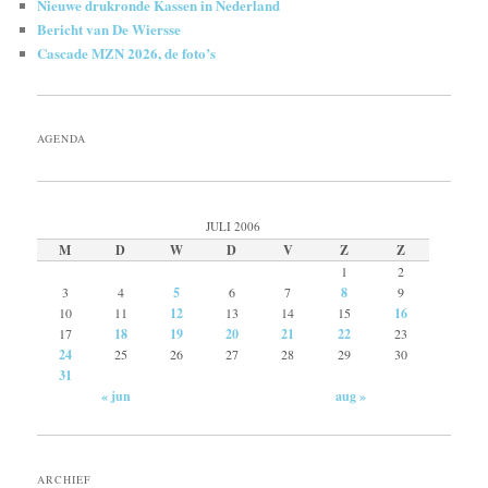
Nieuwe drukronde Kassen in Nederland
Bericht van De Wiersse
Cascade MZN 2026, de foto’s
AGENDA
JULI 2006
M
D
W
D
V
Z
Z
1
2
3
4
5
6
7
8
9
10
11
12
13
14
15
16
17
18
19
20
21
22
23
24
25
26
27
28
29
30
31
« jun
aug »
ARCHIEF