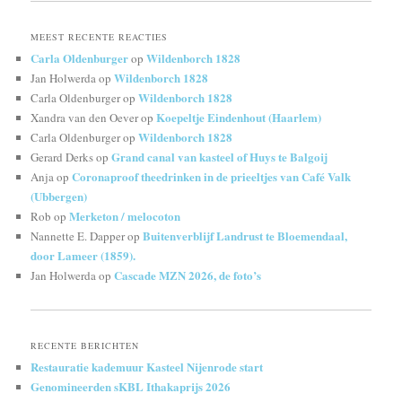
MEEST RECENTE REACTIES
Carla Oldenburger
Wildenborch 1828
op
Wildenborch 1828
Jan Holwerda
op
Wildenborch 1828
Carla Oldenburger
op
Koepeltje Eindenhout (Haarlem)
Xandra van den Oever
op
Wildenborch 1828
Carla Oldenburger
op
Grand canal van kasteel of Huys te Balgoij
Gerard Derks
op
Coronaproof theedrinken in de prieeltjes van Café Valk
Anja
op
(Ubbergen)
Merketon / melocoton
Rob
op
Buitenverblijf Landrust te Bloemendaal,
Nannette E. Dapper
op
door Lameer (1859).
Cascade MZN 2026, de foto’s
Jan Holwerda
op
RECENTE BERICHTEN
Restauratie kademuur Kasteel Nijenrode start
Genomineerden sKBL Ithakaprijs 2026