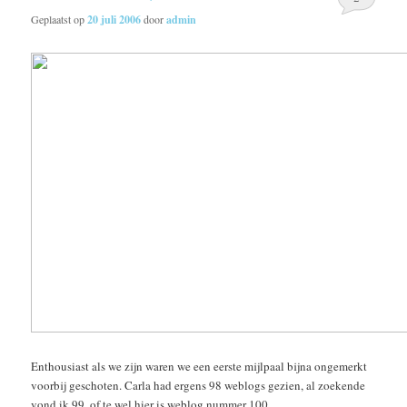
Geplaatst op
20 juli 2006
door
admin
Enthousiast als we zijn waren we een eerste mijlpaal bijna ongemerkt
voorbij geschoten. Carla had ergens 98 weblogs gezien, al zoekende
vond ik 99, of te wel hier is weblog nummer 100.