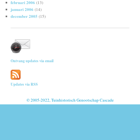
februari 2006
(13)
januari 2006
(14)
december 2005
(15)
Ontvang updates via email
Updates via RSS
© 2005-2022, Tuinhistorisch Genootschap Cascade